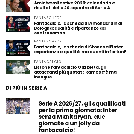
Amichevoli estive 2026: calendario e
risultati delle 20 squadre di Serie A
FANTASCHEDE
Fantacalcio, la scheda di Amondarain al
Bologna: qualità e ripartenze da
centrocampo
FANTASCHEDE
Fantacalcio, la scheda di Stones all’Inter:
esperienza e qualità, ma quanti infortuni!
FANTACALCIO
Listone fantacalcio Gazzetta, gli
attaccanti più quotati: Ramos c’è ma
insegue
DI PIÙ IN SERIE A
Serie A 2026/27, gli squalificati
per la prima giornata: Inter
senza Mkhitaryan, due
giornate a un jolly da
fantacalcio!