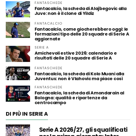
FANTASCHEDE
Fantacalcio, la scheda di Alajbegovic alla
Juve: non è il clone di Yildiz
FANTACALCIO
Fantacalcio, come giocherebbero oggi: le
formazioni tipo delle 20 squadre di Serie A
aggiornate
SERIE A
Amichevoli estive 2026: calendario e
risultati delle 20 squadre di Serie A
FANTASCHEDE
Fantacalcio, la scheda di Kolo Muani alla
Juventus: non è Vlahovic ma piace così
FANTASCHEDE
Fantacalcio, la scheda di Amondarain al
Bologna: qualità e ripartenze da
centrocampo
DI PIÙ IN SERIE A
Serie A 2026/27, gli squalificati