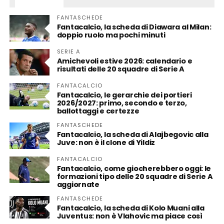
FANTASCHEDE
Fantacalcio, la scheda di Diawara al Milan:
doppio ruolo ma pochi minuti
SERIE A
Amichevoli estive 2026: calendario e
risultati delle 20 squadre di Serie A
FANTACALCIO
Fantacalcio, le gerarchie dei portieri
2026/2027: primo, secondo e terzo,
ballottaggi e certezze
FANTASCHEDE
Fantacalcio, la scheda di Alajbegovic alla
Juve: non è il clone di Yildiz
FANTACALCIO
Fantacalcio, come giocherebbero oggi: le
formazioni tipo delle 20 squadre di Serie A
aggiornate
FANTASCHEDE
Fantacalcio, la scheda di Kolo Muani alla
Juventus: non è Vlahovic ma piace così