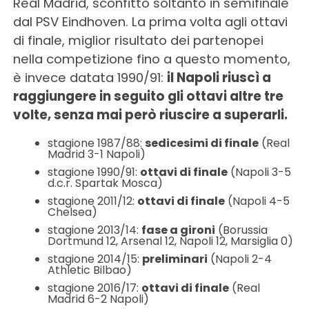
Real Madrid, sconfitto soltanto in semifinale
dal PSV Eindhoven. La prima volta agli ottavi
di finale, miglior risultato dei partenopei
nella competizione fino a questo momento,
è invece datata 1990/91:
il Napoli riuscì a
raggiungere in seguito gli ottavi altre tre
volte, senza mai però riuscire a superarli.
stagione 1987/88:
sedicesimi di finale
(Real
Madrid 3-1 Napoli)
stagione 1990/91:
ottavi di finale
(Napoli 3-5
d.c.r. Spartak Mosca)
stagione 2011/12:
ottavi di finale
(Napoli 4-5
Chelsea)
stagione 2013/14:
fase a gironi
(Borussia
Dortmund 12, Arsenal 12, Napoli 12, Marsiglia 0)
stagione 2014/15:
preliminari
(Napoli 2-4
Athletic Bilbao)
stagione 2016/17:
ottavi di finale
(Real
Madrid 6-2 Napoli)