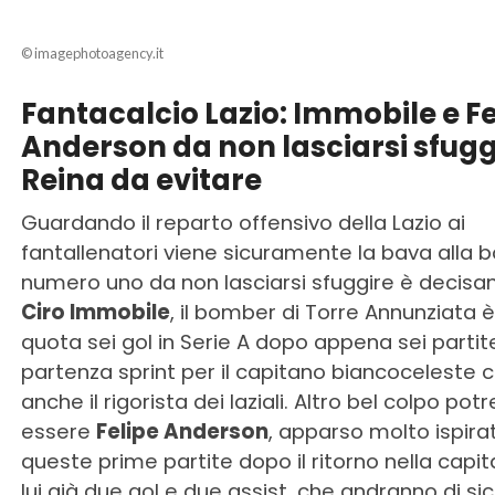
© imagephotoagency.it
Fantacalcio Lazio: Immobile e Fe
Anderson da non lasciarsi sfugg
Reina da evitare
Guardando il reparto offensivo della Lazio ai
fantallenatori viene sicuramente la bava alla bo
numero uno da non lasciarsi sfuggire è decis
Ciro Immobile
, il bomber di Torre Annunziata è
quota sei gol in Serie A dopo appena sei partit
partenza sprint per il capitano biancoceleste 
anche il rigorista dei laziali. Altro bel colpo pot
essere
Felipe Anderson
, apparso molto ispirat
queste prime partite dopo il ritorno nella capit
lui già due gol e due assist, che andranno di si