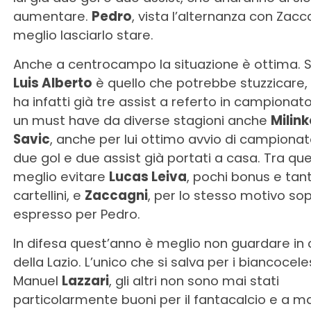
aumentare.
Pedro
, vista l’alternanza con Zacc
meglio lasciarlo stare.
Anche a centrocampo la situazione è ottima. Su
Luis Alberto
è quello che potrebbe stuzzicare,
ha infatti già tre assist a referto in campionat
un must have da diverse stagioni anche
Milin
Savic
, anche per lui ottimo avvio di campionat
due gol e due assist già portati a casa. Tra quel
meglio evitare
Lucas Leiva
, pochi bonus e tant
cartellini, e
Zaccagni
, per lo stesso motivo so
espresso per Pedro.
In difesa quest’anno è meglio non guardare in
della Lazio. L’unico che si salva per i biancocele
Manuel
Lazzari
, gli altri non sono mai stati
particolarmente buoni per il fantacalcio e a m