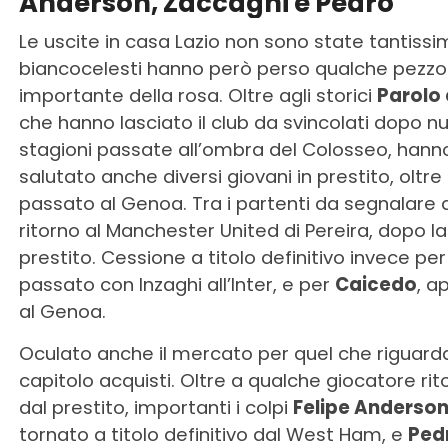
Anderson, Zaccagni e Pedro
Le uscite in casa Lazio non sono state tantissim
biancocelesti hanno però perso qualche pezzo
importante della rosa. Oltre agli storici
Parolo 
che hanno lasciato il club da svincolati dopo 
stagioni passate all’ombra del Colosseo, hann
salutato anche diversi giovani in prestito, oltre
passato al Genoa. Tra i partenti da segnalare a
ritorno al Manchester United di Pereira, dopo la
prestito. Cessione a titolo definitivo invece pe
passato con Inzaghi all’Inter, e per
Caicedo
, a
al Genoa.
Oculato anche il mercato per quel che riguarda
capitolo acquisti. Oltre a qualche giocatore rit
dal prestito, importanti i colpi
Felipe Anderso
tornato a titolo definitivo dal West Ham, e
Ped