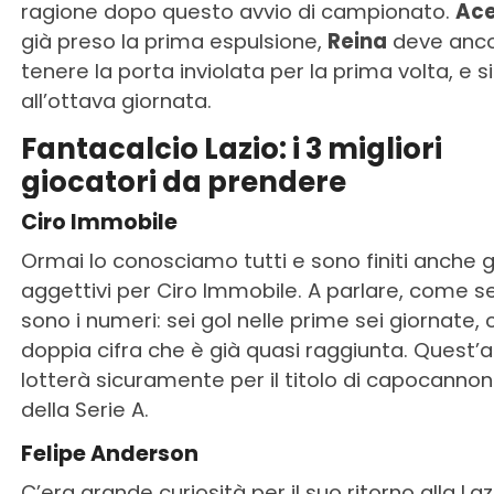
ragione dopo questo avvio di campionato.
Ace
già preso la prima espulsione,
Reina
deve anc
tenere la porta inviolata per la prima volta, e 
all’ottava giornata.
Fantacalcio Lazio: i 3 migliori
giocatori da prendere
Ciro Immobile
Ormai lo conosciamo tutti e sono finiti anche gl
aggettivi per Ciro Immobile. A parlare, come 
sono i numeri: sei gol nelle prime sei giornate, 
doppia cifra che è già quasi raggiunta. Quest’
lotterà sicuramente per il titolo di capocannon
della Serie A.
Felipe Anderson
C’era grande curiosità per il suo ritorno alla Lazi