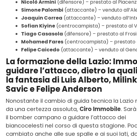
Nicolò Armini
(difensore) – prestato al Piacen
Simone Palombi
(attaccante) – venduto all’Al
Joaquin Correa
(attaccante) – venduto all’Int
Sofian Kiyine
(centrocampista) – prestato al 
Tiago Casasola
(difensore) – prestato al Fros
Mohamed Fares
(centrocampista) – prestato
Felipe Caicedo
(attaccante) – venduto al Gen
La formazione della Lazio: Immo
guidare l’attacco, dietro la qual
la fantasia di Luis Alberto, Milin
Savic e Felipe Anderson
Nonostante il cambio di guida tecnica la Lazio 
da una certezza assoluta,
Ciro Immobile
. Sar
il bomber campano a guidare l’attacco dei
biancocelesti nel corso di questa stagione. Po
cambiato anche alle sue spalle e ai suoi lati, 