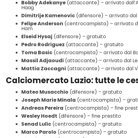
Bobby Adekanye
(attaccante) – arrivato dall
Haag
Dimitrije Kamenovic
(difensore) – arrivato dal
Felipe Anderson
(centrocampista) – arrivato d
Ham
Elseid Hysaj
(difensore) – gratuito
Pedro Rodriguez
(attaccante) – gratuito
Toma Basic
(centrocampista) – arrivato dal B
Massil Adjaoudi
(attaccante) – arrivato dal L
Mattia Zaccagni
(attaccante) – arrivato dal 
Calciomercato Lazio: tutte le ce
Mateo Musacchio
(difensore) – gratuito
Joseph Marie Minala
(centrocampista) – grat
Andreas Pereira
(centrocampista) – fine prest
Wesley Hoedt
(difensore) – fine prestito
Senad Lulic
(centrocampista) – gratuito
Marco Parolo
(centrocampista) – gratuito