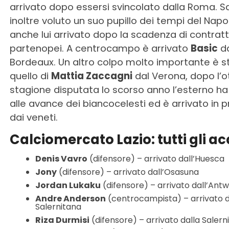
arrivato dopo essersi svincolato dalla Roma. Sa
inoltre voluto un suo pupillo dei tempi del Napol
anche lui arrivato dopo la scadenza di contratt
partenopei. A centrocampo è arrivato
Basic
da
Bordeaux. Un altro colpo molto importante è s
quello di
Mattia Zaccagni
dal Verona, dopo l’
stagione disputata lo scorso anno l’esterno h
alle avance dei biancocelesti ed è arrivato in p
dai veneti.
Calciomercato Lazio: tutti gli ac
Denis Vavro
(difensore) – arrivato dall’Huesca
Jony
(difensore) – arrivato dall’Osasuna
Jordan Lukaku
(difensore) – arrivato dall’Ant
Andre Anderson
(centrocampista) – arrivato d
Salernitana
Riza Durmisi
(difensore) – arrivato dalla Salern