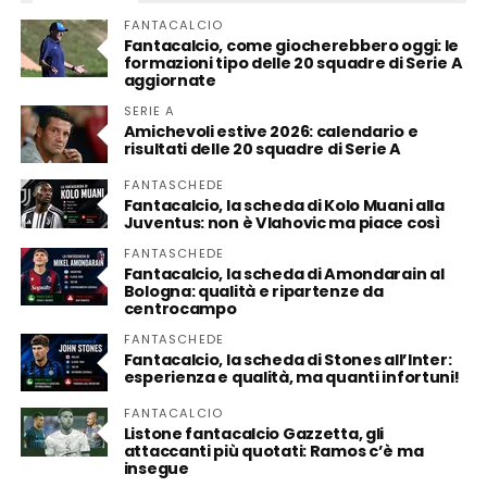
FANTACALCIO
Fantacalcio, come giocherebbero oggi: le
formazioni tipo delle 20 squadre di Serie A
aggiornate
SERIE A
Amichevoli estive 2026: calendario e
risultati delle 20 squadre di Serie A
FANTASCHEDE
Fantacalcio, la scheda di Kolo Muani alla
Juventus: non è Vlahovic ma piace così
FANTASCHEDE
Fantacalcio, la scheda di Amondarain al
Bologna: qualità e ripartenze da
centrocampo
FANTASCHEDE
Fantacalcio, la scheda di Stones all’Inter:
esperienza e qualità, ma quanti infortuni!
FANTACALCIO
Listone fantacalcio Gazzetta, gli
attaccanti più quotati: Ramos c’è ma
insegue