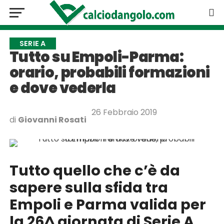
SERIE A
Tutto su Empoli-Parma:
orario, probabili formazioni
e dove vederla
26 Febbraio 2019
di
Giovanni Rosati
Tutto quello che c’è da
sapere sulla sfida tra
Empoli e Parma valida per
la 26^ giornata di Serie A.