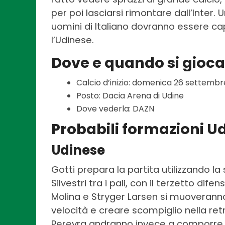
per poi lasciarsi rimontare dall’Inter.
uomini di Italiano dovranno essere ca
l’Udinese.
Dove e quando si gioc
Calcio d’inizio: domenica 26 settembre
Posto: Dacia Arena di Udine
Dove vederla: DAZN
Probabili formazioni U
Udinese
Gotti prepara la partita utilizzando la
Silvestri tra i pali, con il terzetto d
Molina e Stryger Larsen si muoveranno s
velocità e creare scompiglio nella ret
Pereyra andranno invece a comporre i