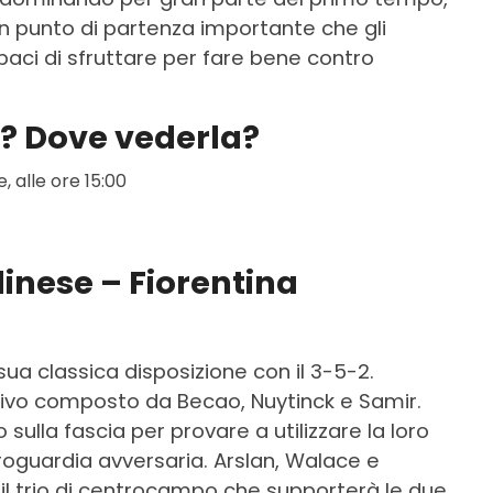
 Un punto di partenza importante che gli
paci di sfruttare per fare bene contro
a? Dove vederla?
, alle ore 15:00
dinese – Fiorentina
 sua classica disposizione con il 3-5-2.
ifensivo composto da Becao, Nuytinck e Samir.
ulla fascia per provare a utilizzare la loro
roguardia avversaria. Arslan, Walace e
l trio di centrocampo che supporterà le due