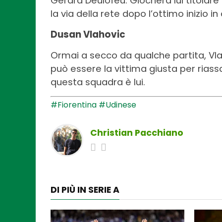
Gerard Deulofeu. Giocherà lui titola
la via della rete dopo l’ottimo inizio 
Dusan Vlahovic
Ormai a secco da qualche partita, Vlaho
può essere la vittima giusta per riassagg
questa squadra è lui.
#Fiorentina
#Udinese
Christian Pacchiano
DI PIÙ IN SERIE A