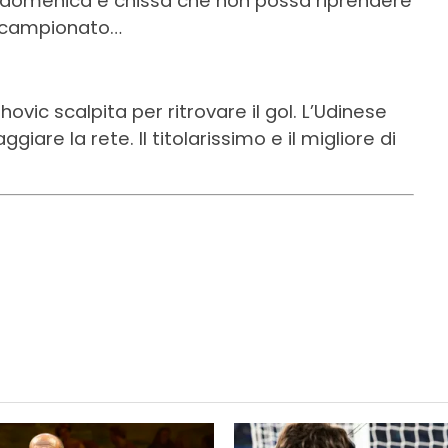
re domenica e chissà che non possa riprendere
in campionato…
vic scalpita per ritrovare il gol. L’Udinese
iare la rete. Il titolarissimo e il migliore di