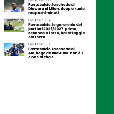
Fantacalcio, la scheda di
Diawara al Milan: doppio ruolo
ma pochi minuti
FANTACALCIO
Fantacalcio, le gerarchie dei
portieri 2026/2027: primo,
secondo e terzo, ballottaggi e
certezze
FANTASCHEDE
Fantacalcio, la scheda di
Alajbegovic alla Juve: non è il
clone di Yildiz