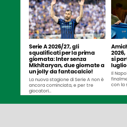
Serie A 2026/27, gli
Amich
squalificati per la prima
2026,
giornata: Inter senza
si par
Mkhitaryan, due giornate a
luglio
un jolly da fantacalcio!
Il Napo
finalme
La nuova stagione di Serie A non è
con la 
ancora cominciata, e per tre
giocatori...