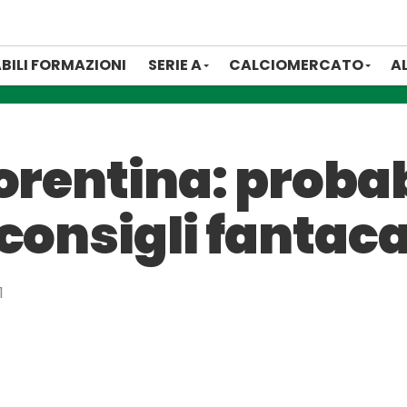
BILI FORMAZIONI
SERIE A
CALCIOMERCATO
A
orentina: probab
consigli fantaca
1