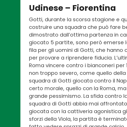
Udinese – Fiorentina
Gotti, durante la scorsa stagione e que
costruire una squadra che può fare be
dimostrato dall’ottima partenza in c
giocato 5 partite, sono però emerse le
fila per gli uomini di Gotti, che hann
per provare a riprendere fiducia. L’ulti
Roma vincere contro i bianconeri per 
non troppo severo, come quello della 
squadra di Gotti giocata contro il Nap
certo morale, quello con la Roma, ma
grande pessimismo. La sfida contro la F
squadra di Gotti abbia mai affrontato 
giocata con la cattiveria agonistica g
sforzi della Viola, la partita è terminat
fatto vedere sprazzi di grande calci