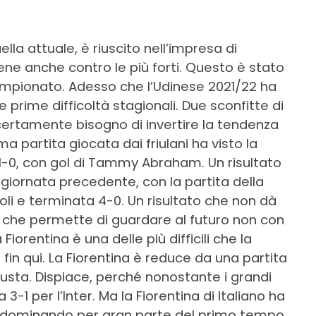
lla attuale, è riuscito nell’impresa di
ne anche contro le più forti. Questo è stato
ampionato. Adesso che l’Udinese 2021/22 ha
 prime difficoltà stagionali. Due sconfitte di
o certamente bisogno di invertire la tendenza
ma partita giocata dai friulani ha visto la
1-0, con gol di Tammy Abraham. Un risultato
giornata precedente, con la partita della
oli e terminata 4-0. Un risultato che non dà
 che permette di guardare al futuro non con
iorentina è una delle più difficili che la
fin qui. La Fiorentina è reduce da una partita
iusta. Dispiace, perché nonostante i grandi
a 3-1 per l’Inter. Ma la Fiorentina di Italiano ha
o, dominando per gran parte del primo tempo,