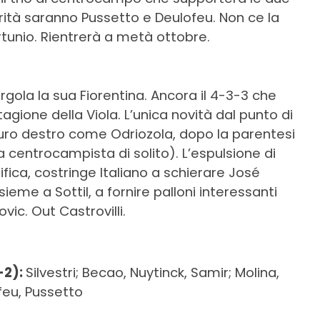
ità saranno Pussetto e Deulofeu. Non ce la
rtunio. Rientrerà a metà ottobre.
rgola la sua Fiorentina. Ancora il 4-3-3 che
agione della Viola. L’unica novità dal punto di
o puro destro come Odriozola, dopo la parentesi
a centrocampista di solito). L’espulsione di
ica, costringe Italiano a schierare José
ieme a Sottil, a fornire palloni interessanti
vic. Out Castrovilli.
-2):
Silvestri; Becao, Nuytinck, Samir; Molina,
feu, Pussetto