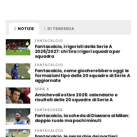
NOTIZIE
DI TENDENZA
FANTACALCIO
Fantacalcio, i rigoristi della Serie A
2026/2027: chi tira i rigori squadra per
squadra
FANTACALCIO
Fantacalcio, come giocherebbero oggi: le
formazioni tipo delle 20 squadre di Serie A
aggiornate
SERIE A
Amichevoli estive 2026: calendario e
risultati delle 20 squadre di Serie A
FANTASCHEDE
Fantacalcio, la scheda di Diawara al Milan:
doppio ruolo ma pochi minuti
FANTACALCIO
Fantacalcio, le gerarchie dei portieri