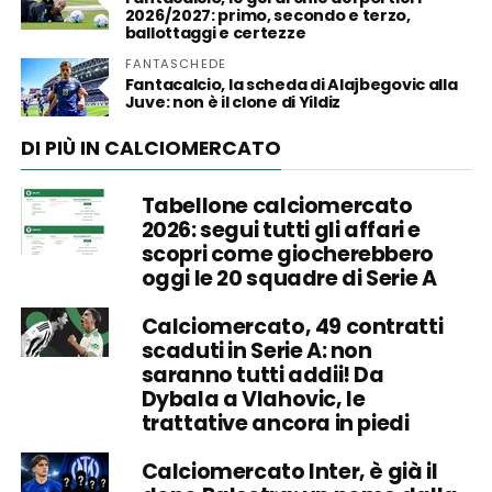
2026/2027: primo, secondo e terzo,
ballottaggi e certezze
FANTASCHEDE
Fantacalcio, la scheda di Alajbegovic alla
Juve: non è il clone di Yildiz
DI PIÙ IN CALCIOMERCATO
Tabellone calciomercato
2026: segui tutti gli affari e
scopri come giocherebbero
oggi le 20 squadre di Serie A
Calciomercato, 49 contratti
scaduti in Serie A: non
saranno tutti addii! Da
Dybala a Vlahovic, le
trattative ancora in piedi
Calciomercato Inter, è già il