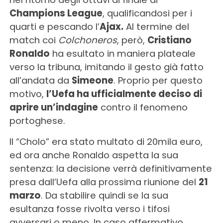
Champions League
, qualificandosi per i
quarti e pescando l’
Ajax.
Al termine del
match coi
Colchoneros
, però,
Cristiano
Ronaldo
ha esultato in maniera plateale
verso la tribuna, imitando il gesto già fatto
all’andata da
Simeone
. Proprio per questo
motivo,
l’Uefa ha ufficialmente deciso di
aprire un’indagine
contro il fenomeno
portoghese.
Il “Cholo” era stato multato di 20mila euro,
ed ora anche Ronaldo aspetta la sua
sentenza: la decisione verrà definitivamente
presa dall’Uefa alla prossima riunione del
21
marzo
. Da stabilire quindi se la sua
esultanza fosse rivolta verso i tifosi
avversari o meno. In caso affermativo,