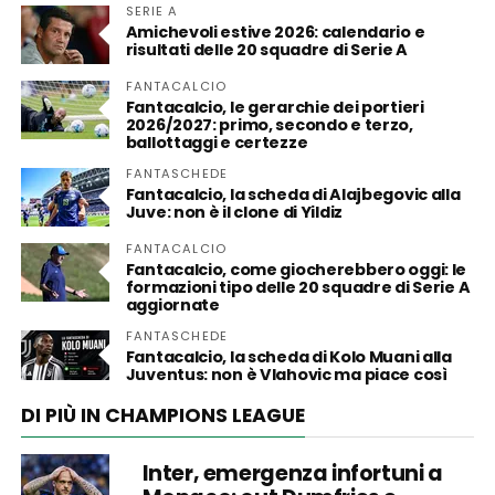
SERIE A
Amichevoli estive 2026: calendario e
risultati delle 20 squadre di Serie A
FANTACALCIO
Fantacalcio, le gerarchie dei portieri
2026/2027: primo, secondo e terzo,
ballottaggi e certezze
FANTASCHEDE
Fantacalcio, la scheda di Alajbegovic alla
Juve: non è il clone di Yildiz
FANTACALCIO
Fantacalcio, come giocherebbero oggi: le
formazioni tipo delle 20 squadre di Serie A
aggiornate
FANTASCHEDE
Fantacalcio, la scheda di Kolo Muani alla
Juventus: non è Vlahovic ma piace così
DI PIÙ IN CHAMPIONS LEAGUE
Inter, emergenza infortuni a