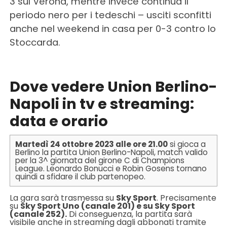
3 sul Verona, mentre invece continua il
periodo nero per i tedeschi – usciti sconfitti
anche nel weekend in casa per 0-3 contro lo
Stoccarda.
Dove vedere Union Berlino-
Napoli in tv e streaming:
data e orario
Martedì 24 ottobre 2023 alle ore 21.00
si gioca a
Berlino la partita Union Berlino-Napoli, match valido
per la 3^ giornata del girone C di Champions
League. Leonardo Bonucci e Robin Gosens tornano
quindi a sfidare il club partenopeo.
La gara sarà trasmessa su
Sky Sport
. Precisamente
su
Sky Sport Uno (canale 201) e su Sky Sport
(canale 252).
Di conseguenza, la partita sarà
visibile anche in streaming dagli abbonati tramite