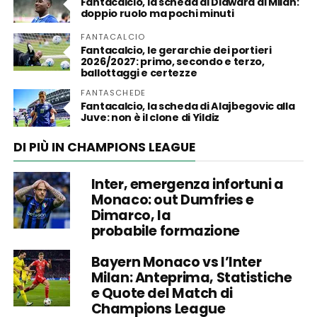
Fantacalcio, la scheda di Diawara al Milan:
doppio ruolo ma pochi minuti
FANTACALCIO
Fantacalcio, le gerarchie dei portieri
2026/2027: primo, secondo e terzo,
ballottaggi e certezze
FANTASCHEDE
Fantacalcio, la scheda di Alajbegovic alla
Juve: non è il clone di Yildiz
DI PIÙ IN CHAMPIONS LEAGUE
Inter, emergenza infortuni a
Monaco: out Dumfries e
Dimarco, la
probabile formazione
Bayern Monaco vs l’Inter
Milan: Anteprima, Statistiche
e Quote del Match di
Champions League