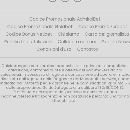
Codice Promozionale AdmiralBet
Codice Promozionale Goldbet
Codice Promo Eurobet
Codice Bonus Netbet
Chi siamo
Carta del giornalista
Pubblicità e affiliazioni
Collabora con noi
Google News
Condizioni d’uso
Contatto
Calciodangolo.com fornisce pronostici sulle principali competizioni
calcistiche, confronta quote e offerte dei Bookmakers da noi
selezionati, in possesso di regolare concessione ad operare in Italia
rilasciata dall’Agenzia delle Dogane e dei Monopoli. Il servizio, come
indicato dall’Autorità per le garanzie nelle comunicazioni al punto 5.6
delle proprie Linee Guida (allegate alla delibera 132/19/CONS),
è effettuato nel rispetto del principio di continenza, non
ingannevolezza e trasparenza e non costituisce pertanto una forma
di pubblicità.