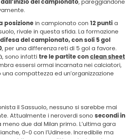
 dall’inizio del campionato
, pareggiandone
ivamente.
a
posizione
in campionato con
12 punti
a
ssuolo, rivale in questa sfida. La formazione
 difesa del campionato, con soli 5 gol
0
, per una differenza reti di 5 gol a favore.
à, sono infatti
tre le partite con
clean sheet
embra essersi ormai incarnata nei calciatori,
 una compattezza ed un’organizzazione
nista il Sassuolo, nessuno si sarebbe mai
nte. Attualmente i neroverdi sono
secondi in
a meno due dal Milan primo. L’ultima gara
bianche, 0-0 con l’Udinese. Incredibile ma