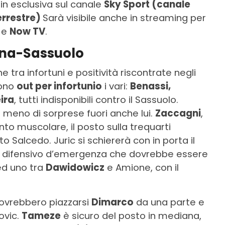
in esclusiva sul canale
Sky Sport (canale
terrestre)
Sarà visibile anche in streaming per
e
Now TV
.
ona-Sassuolo
he tra infortuni e positività riscontrate negli
Sono
out per infortunio
i vari:
Benassi,
ira
, tutti indisponibili contro il Sassuolo.
a meno di sorprese fuori anche lui.
Zaccagni
,
to muscolare, il posto sulla trequarti
 Salcedo. Juric si schiererà con in porta il
rio difensivo d’emergenza che dovrebbe essere
d uno tra
Dawidowicz
e Amione, con il
dovrebbero piazzarsi
Dimarco
da una parte e
zovic.
Tameze
è sicuro del posto in mediana,