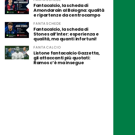
Fantacalcio, la scheda di
Amondarain al Bologna: qualità
e ripartenze da centrocampo
FANTASCHEDE
Fantacalcio, la scheda di
Stones all’Inter: esperienza e
qualità, ma quanti infortuni!
FANTACALCIO
Listone fantacalcio Gazzetta,
gli attaccanti più quotati:
Ramos c’è ma insegue