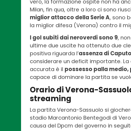
vero, la formazione ospite non ha anc
Milan, fin qua, oltre a loro ci sono rius
miglior attacco della Serie A
, sono 
la miglior difesa (Verona) contro il m
I gol subiti dai neroverdi sono 9
, no
ultime due uscite ha ottenuto due cl
positiva riguarda l’
assenza di Caput
considerare un deficit importante. La
accurata è il
possesso palla medio, 
capace di dominare la partita se vuol
Orario di Verona-Sassuolo 
streaming
La partita Verona-Sassuolo si gioche
stadio Marcantonio Bentegodi di Veron
causa del Dpcm del governo in seguito 