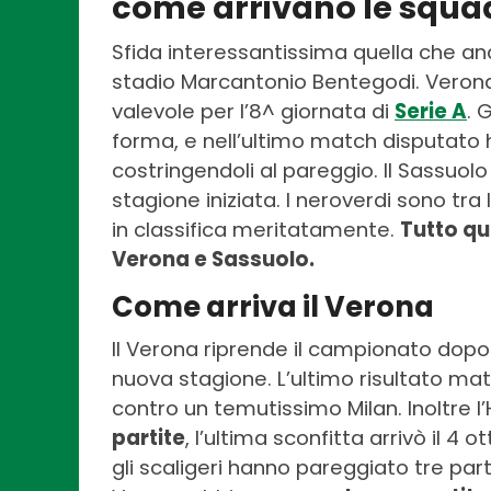
come arrivano le squad
Sfida interessantissima quella che a
stadio Marcantonio Bentegodi. Verona
valevole per l’8^ giornata di
Serie A
. 
forma, e nell’ultimo match disputato h
costringendoli al pareggio. Il Sassuol
stagione iniziata. I neroverdi sono tra
in classifica meritatamente.
Tutto qu
Verona e Sassuolo
.
Come arriva il Verona
Il Verona riprende il campionato dopo 
nuova stagione. L’ultimo risultato mat
contro un temutissimo Milan. Inoltre l
partite
, l’ultima sconfitta arrivò il 4
gli scaligeri hanno pareggiato tre parti