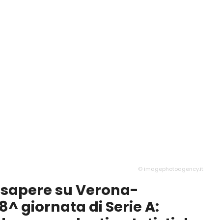
© imagephotoagency.it
a sapere su Verona-
8^ giornata di Serie A: