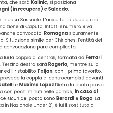
unta, che sarà
Kalinic
, si posiziona
agni (in recupero) e Salcedo
.
li in casa Sassuolo. L’unico forte dubbio che
ondizione di Caputo. Infatti il numero 9 va
 neanche convocato.
Romagna
sicuramente
o. Situazione simile per Chiriches, l’entità del
ua convocazione pare complicata.
 a lui la coppia di centrali, formata da
Ferrari
. Terzino destro sarà
Rogerio
, mentre sulla
r
ed il ristabilito
Toljan
, con il primo favorito.
bi prevede la coppia di centrocampisti davanti
atelli
e
Maxime Lopez
.Dietro la punta prova
 ma con pochi minuti nelle gambe;
in caso di
asce sicuri del posto sono
Berardi
e
Boga
. La
a in Nazionale Under 21, è lui il sostituto di