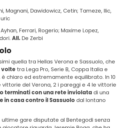
ni, Magnani, Dawidowicz, Cetin; Tameze, Ilic,
uric
 Ayhan, Ferrari, Rogerio; Maxime Lopez,
dori.
All.
De Zerbi
olo
issimi quella tra Hellas Verona e Sassuolo, che
 volte
tra Lega Pro, Serie B, Coppa Italia e
 A è chiaro ed estremamente equilibrato. In 10
vittorie del Verona, 2 i pareggi e 4 le vittorie
no terminati con una rete inviolata
di una
ce in casa contro il Sassuolo
dal lontano
 le ultime gare disputate al Bentegodi senza
 un giocatore riguarda Jeremie Boga, che ha