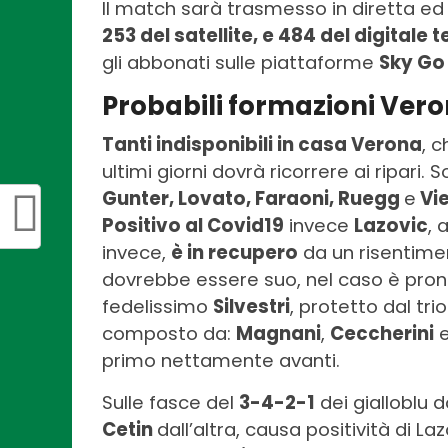
Il match sarà trasmesso in diretta ed 
253 del satellite, e 484 del digitale 
gli abbonati sulle piattaforme
Sky Go
Probabili formazioni Ver
Tanti indisponibili in casa Verona
, c
ultimi giorni dovrà ricorrere ai ripari. 
Gunter, Lovato, Faraoni, Ruegg
e
Vie
Positivo al Covid19
invece
Lazovic
, 
invece,
è in recupero
da un risentimen
dovrebbe essere suo, nel caso è pronto
fedelissimo
Silvestri
, protetto dal t
composto da:
Magnani
,
Ceccherini
e
primo nettamente avanti.
Sulle fasce del
3-4-2-1
dei gialloblu 
Cetin
dall’altra, causa positività di La