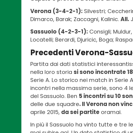
Verona (3-4-2-1):
Silvestri; Ceccheri
Dimarco, Barak; Zaccagni, Kalinic.
All.
J
Sassuolo (4-2-3-1):
Consigli; Muldur,
Locatelli; Berardi, Djuricic, Boga; Raspa
Precedenti Verona-Sassu
Partita dai dati statistici interessant
nella loro storia
si sono incontrate 18
Serie A. Lo storico nei match in Serie
incontri nella massima serie, sono 4 le 
del Sassuolo. Ben
5 incontri su 10 so
delle due squadre
. Il Verona non vin
aprile 2015,
da sei partite
oramai.
In più il Sassuolo ha vinto tutte e tre
mai subire gol. Un dato statistico di