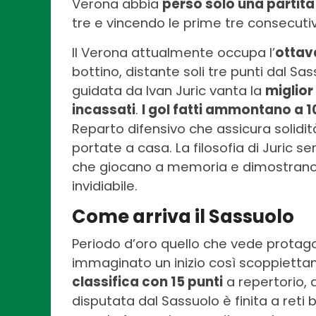
Verona abbia
perso solo una partita
tre e vincendo le prime tre consecut
Il Verona attualmente occupa l’
ottav
bottino, distante soli tre punti dal Sa
guidata da Ivan Juric vanta la
miglior
incassati
.
I gol fatti ammontano a 1
Reparto difensivo che assicura solidit
portate a casa. La filosofia di Juric s
che giocano a memoria e dimostrano
invidiabile.
Come arriva il Sassuolo
Periodo d’oro quello che vede protago
immaginato un inizio così scoppietta
classifica con 15 punti
a repertorio, 
disputata dal Sassuolo è finita a reti 