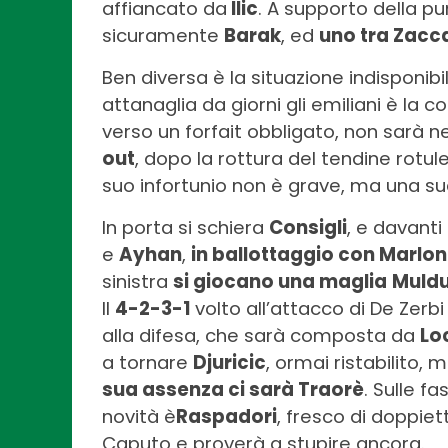
affiancato da
Ilic
. A supporto della p
sicuramente
Barak
, ed
uno tra Zacc
Ben diversa è la situazione indisponibi
attanaglia da giorni gli emiliani è la c
verso un forfait obbligato, non sarà
out
, dopo la rottura del tendine rotule
suo infortunio non è grave, ma una s
In porta si schiera
Consigli
, e davanti
e
Ayhan
,
in ballottaggio con Marlon
sinistra
si giocano una maglia
Muldu
Il
4-2-3-1
volto all’attacco di De Zer
alla difesa, che sarà composta da
Loc
a tornare
Djuricic
, ormai ristabilito,
sua assenza ci sarà Traorè
. Sulle f
novità è
Raspadori
, fresco di doppiett
Caputo e proverà a stupire ancora.