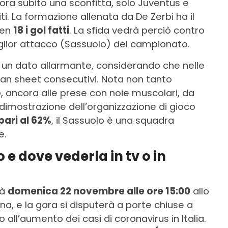
ora subito una sconfitta, solo Juventus e
citi. La formazione allenata da De Zerbi ha il
ben
18 i gol fatti
. La sfida vedrà perciò contro
iglior attacco (Sassuolo) del campionato.
n un dato allarmante, considerando che nelle
ean sheet consecutivi. Nota non tanto
o
, ancora alle prese con noie muscolari, da
 dimostrazione dell’organizzazione di gioco
pari al 62%
, il Sassuolo è una squadra
e.
e dove vederla in tv o in
rà
domenica 22 novembre alle ore 15:00
allo
a, e la gara si disputerà a porte chiuse a
all’aumento dei casi di coronavirus in Italia.