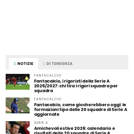
NOTIZIE
DI TENDENZA
FANTACALCIO
Fantacalcio, i rigoristi della Serie A
2026/2027: chi tira i rigori squadra per
squadra
FANTACALCIO
Fantacalcio, come giocherebbero oggi: le
formazioni tipo delle 20 squadre di Serie A
aggiornate
SERIE A
Amichevoli estive 2026: calendario e
risultati delle 20 squadre di Serie A