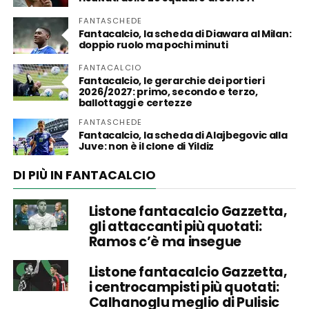
FANTASCHEDE
Fantacalcio, la scheda di Diawara al Milan:
doppio ruolo ma pochi minuti
FANTACALCIO
Fantacalcio, le gerarchie dei portieri
2026/2027: primo, secondo e terzo,
ballottaggi e certezze
FANTASCHEDE
Fantacalcio, la scheda di Alajbegovic alla
Juve: non è il clone di Yildiz
DI PIÙ IN FANTACALCIO
Listone fantacalcio Gazzetta,
gli attaccanti più quotati:
Ramos c’è ma insegue
Listone fantacalcio Gazzetta,
i centrocampisti più quotati:
Calhanoglu meglio di Pulisic