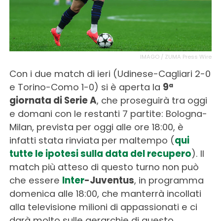
IMAGO / ZUMA Press Wire
Con i due match di ieri (Udinese-Cagliari 2-0
e Torino-Como 1-0) si è aperta la
9ª
giornata di Serie A
, che proseguirà tra oggi
e domani con le restanti 7 partite: Bologna-
Milan, prevista per oggi alle ore 18:00, è
infatti stata rinviata per maltempo (
qui
tutte le ipotesi sulla data del recupero
). Il
match più atteso di questo turno non può
che essere
Inter
-Juventus
, in programma
domenica alle 18:00, che manterrà incollati
alla televisione milioni di appassionati e ci
darà molto sulle gerarchie di questo