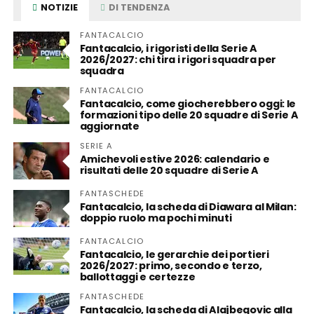
NOTIZIE
DI TENDENZA
FANTACALCIO
Fantacalcio, i rigoristi della Serie A
2026/2027: chi tira i rigori squadra per
squadra
FANTACALCIO
Fantacalcio, come giocherebbero oggi: le
formazioni tipo delle 20 squadre di Serie A
aggiornate
SERIE A
Amichevoli estive 2026: calendario e
risultati delle 20 squadre di Serie A
FANTASCHEDE
Fantacalcio, la scheda di Diawara al Milan:
doppio ruolo ma pochi minuti
FANTACALCIO
Fantacalcio, le gerarchie dei portieri
2026/2027: primo, secondo e terzo,
ballottaggi e certezze
FANTASCHEDE
Fantacalcio, la scheda di Alajbegovic alla