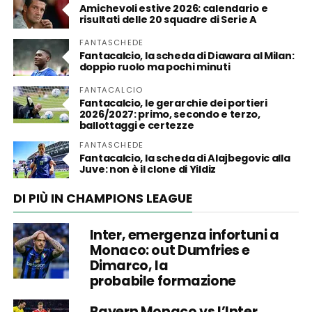
Amichevoli estive 2026: calendario e
risultati delle 20 squadre di Serie A
FANTASCHEDE
Fantacalcio, la scheda di Diawara al Milan:
doppio ruolo ma pochi minuti
FANTACALCIO
Fantacalcio, le gerarchie dei portieri
2026/2027: primo, secondo e terzo,
ballottaggi e certezze
FANTASCHEDE
Fantacalcio, la scheda di Alajbegovic alla
Juve: non è il clone di Yildiz
DI PIÙ IN CHAMPIONS LEAGUE
Inter, emergenza infortuni a
Monaco: out Dumfries e
Dimarco, la
probabile formazione
Bayern Monaco vs l’Inter