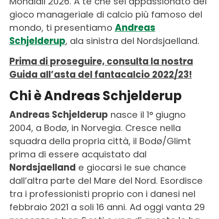
Mondiali 2026. A te che sei appassionato del
gioco manageriale di calcio più famoso del
mondo, ti presentiamo
Andreas
Schjelderup
, ala sinistra del Nordsjaelland.
Prima di proseguire, consulta la nostra
Guida all’asta del fantacalcio 2022/23!
Chi è Andreas Schjelderup
Andreas Schjelderup
nasce il 1° giugno
2004, a Bodø, in Norvegia. Cresce nella
squadra della propria città, il Bodø/Glimt
prima di essere acquistato dal
Nordsjaelland
e giocarsi le sue chance
dall’altra parte del Mare del Nord. Esordisce
tra i professionisti proprio con i danesi nel
febbraio 2021 a soli 16 anni. Ad oggi vanta 29