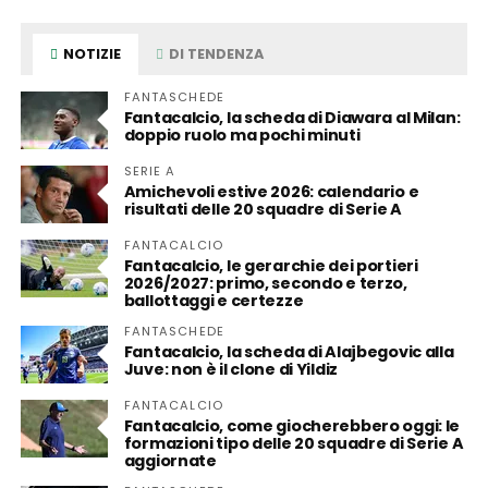
NOTIZIE
DI TENDENZA
FANTASCHEDE
Fantacalcio, la scheda di Diawara al Milan:
doppio ruolo ma pochi minuti
SERIE A
Amichevoli estive 2026: calendario e
risultati delle 20 squadre di Serie A
FANTACALCIO
Fantacalcio, le gerarchie dei portieri
2026/2027: primo, secondo e terzo,
ballottaggi e certezze
FANTASCHEDE
Fantacalcio, la scheda di Alajbegovic alla
Juve: non è il clone di Yildiz
FANTACALCIO
Fantacalcio, come giocherebbero oggi: le
formazioni tipo delle 20 squadre di Serie A
aggiornate