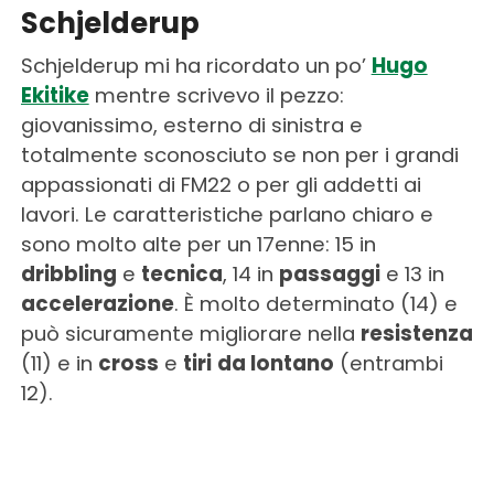
Schjelderup
Schjelderup mi ha ricordato un po’
Hugo
Ekitike
mentre scrivevo il pezzo:
giovanissimo, esterno di sinistra e
totalmente sconosciuto se non per i grandi
appassionati di FM22 o per gli addetti ai
lavori. Le caratteristiche parlano chiaro e
sono molto alte per un 17enne: 15 in
dribbling
e
tecnica
, 14 in
passaggi
e 13 in
accelerazione
. È molto determinato (14) e
può sicuramente migliorare nella
resistenza
(11) e in
cross
e
tiri
da lontano
(entrambi
12).