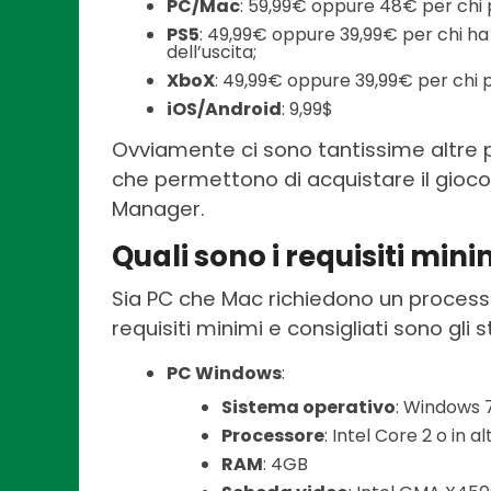
PC/Mac
: 59,99€ oppure 48€ per chi p
PS5
: 49,99€ oppure 39,99€ per chi ha
dell’uscita;
XboX
: 49,99€ oppure 39,99€ per chi p
iOS/Android
: 9,99$
Ovviamente ci sono tantissime altre pi
che permettono di acquistare il gioco
Manager.
Quali sono i requisiti min
Sia PC che Mac richiedono un processo
requisiti minimi e consigliati sono gli s
PC Windows
:
Sistema operativo
: Windows 
Processore
: Intel Core 2 o in
RAM
: 4GB