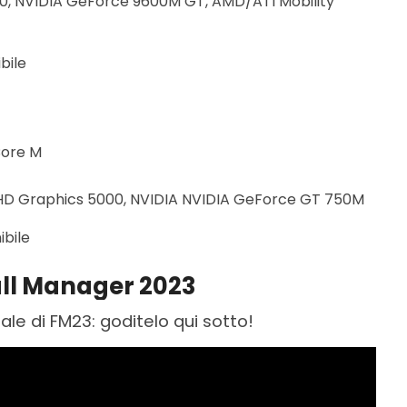
00, NVIDIA GeForce 9600M GT, AMD/ATI Mobility
bile
 Core M
el HD Graphics 5000, NVIDIA NVIDIA GeForce GT 750M
ibile
tball Manager 2023
ciale di FM23: goditelo qui sotto!