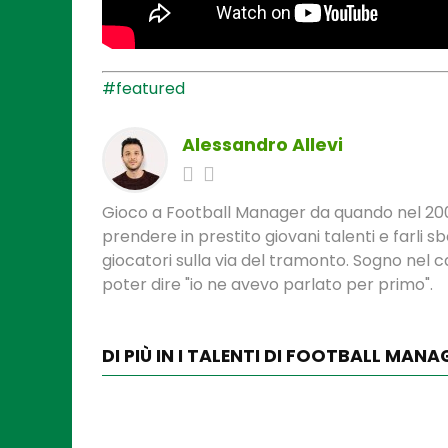
#featured
Alessandro Allevi
Gioco a Football Manager da quando nel 200
prendere in prestito giovani talenti e farli 
giocatori sulla via del tramonto. Sogno nel 
poter dire "io ne avevo parlato per primo".
DI PIÙ IN I TALENTI DI FOOTBALL MANA