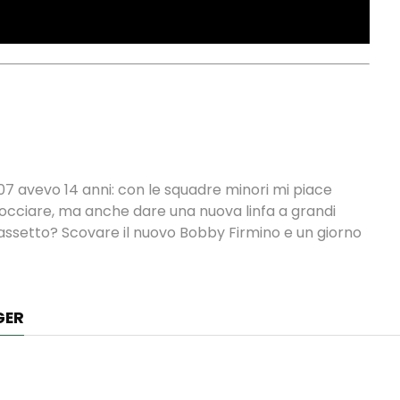
7 avevo 14 anni: con le squadre minori mi piace
sbocciare, ma anche dare una nuova linfa a grandi
cassetto? Scovare il nuovo Bobby Firmino e un giorno
GER