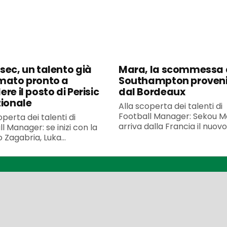
sec, un talento già
Mara, la scommessa 
mato pronto a
Southampton proven
re il posto di Perisic
dal Bordeaux
zionale
Alla scoperta dei talenti di
Football Manager: Sekou M
operta dei talenti di
arriva dalla Francia il nuovo.
l Manager: se inizi con la
Zagabria, Luka...