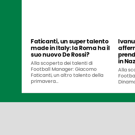
Faticanti, un super talento
Ivanu
made in Italy: la Roma ha il
affer
suo nuovo De Rossi?
prende
in Na
Alla scoperta dei talenti di
Football Manager: Giacomo
Alla sc
Faticanti, un altro talento della
Footbal
primavera...
Dinamo 