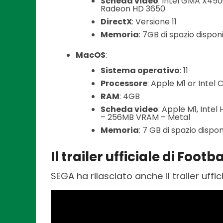
Scheda video
: Intel GMA X45
Radeon HD 3650
DirectX
: Versione 11
Memoria
: 7GB di spazio disponi
MacOS
:
Sistema operativo
: 11
Processore
: Apple M1 or Intel
RAM
: 4GB
Scheda video
: Apple M1, Int
– 256MB VRAM – Metal
Memoria
: 7 GB di spazio dispon
Il trailer ufficiale di Foo
SEGA ha rilasciato anche il trailer uffi