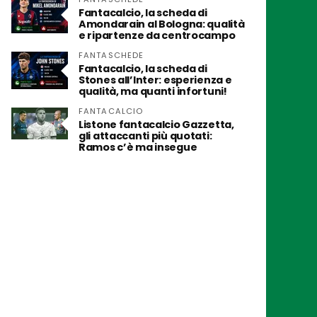
Fantacalcio, la scheda di
Amondarain al Bologna: qualità
e ripartenze da centrocampo
FANTASCHEDE
Fantacalcio, la scheda di
Stones all’Inter: esperienza e
qualità, ma quanti infortuni!
FANTACALCIO
Listone fantacalcio Gazzetta,
gli attaccanti più quotati:
Ramos c’è ma insegue