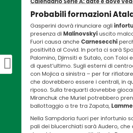
Calendario Serie A: date e dove vede
Probabili formazioni At
Gasperini dovrà rinunciare agli
infort
presenza di
Malinovskyi
uscito malco
Fuori causa anche
Carnesecchi
perch
positività al Covid. In porta ci sarà S
Palomino, Djimsiti e Sutalo, con Toloi
di quest’ultimo. Sugli esterni di cen
con Mojica a sinistra – per far rifiat
che dovrebbero essere i centrali, in q
riposo. Sulla trequarti dovrebbe gioc
Miranchuk che Muriel potrebbero prend
ballottaggio a tre tra Zapata,
Lamme
Nella Sampdoria fuori per infortunio 
pali dei blucerchiati sarà Audero, che