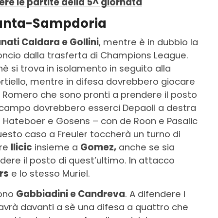
re le partite della 5^ giornata
alanta-Sampdoria
unati Caldara e Gollini
, mentre è in dubbio la
ncio dalla trasferta di Champions League.
è si trova in isolamento in seguito alla
portiello, mentre in difesa dovrebbero giocare
 e Romero che sono pronti a prendere il posto
trocampo dovrebbero esserci Depaoli a destra
are Hateboer e Gosens – con de Roon e Pasalic
uesto caso a Freuler toccherà un turno di
are
Ilicic
insieme a
Gomez,
anche se sia
ere il posto di quest’ultimo. In attacco
rs
e lo stesso Muriel.
sono
Gabbiadini e Candreva
. A difendere i
 avrà davanti a sè una difesa a quattro che