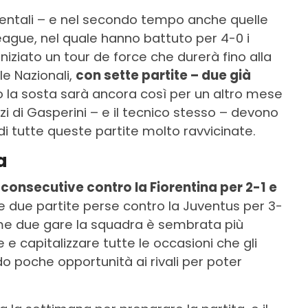
entali – e nel secondo tempo anche quelle
eague, nel quale hanno battuto per 4-0 i
iniziato un tour de force che durerà fino alla
le Nazionali,
con sette partite – due già
o la sosta sarà ancora così per un altro mese
zzi di Gasperini – e il tecnico stesso – devono
di tutte queste partite molto ravvicinate.
a
consecutive contro la Fiorentina per 2-1 e
e due partite perse contro la Juventus per 3-
time due gare la squadra è sembrata più
 e capitalizzare tutte le occasioni che gli
o poche opportunità ai rivali per poter