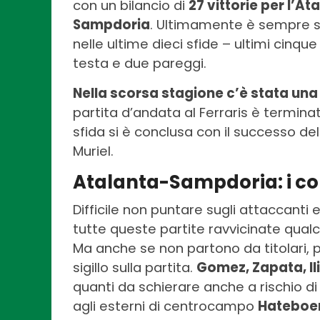
con un bilancio di
27 vittorie per l’At
Sampdoria
. Ultimamente è sempre st
nelle ultime dieci sfide – ultimi cinqu
testa e due pareggi.
Nella scorsa stagione c’è stata una 
partita d’andata al Ferraris è terminata
sfida si è conclusa con il successo dell
Muriel.
Atalanta-Sampdoria: i cons
Difficile non puntare sugli attaccanti 
tutte queste partite ravvicinate qualc
Ma anche se non partono da titolari,
sigillo sulla partita.
Gomez, Zapata, Il
quanti da schierare anche a rischio di
agli esterni di centrocampo
Hateboe