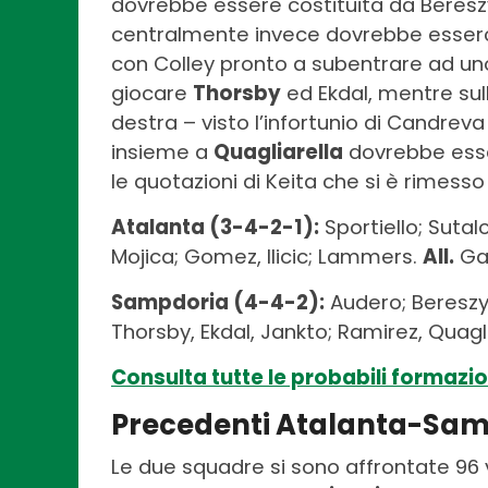
dovrebbe essere costituita da Bereszy
centralmente invece dovrebbe esserci 
con Colley pronto a subentrare ad u
giocare
Thorsby
ed Ekdal, mentre su
destra – visto l’infortunio di Candreva
insieme a
Quagliarella
dovrebbe esser
le quotazioni di Keita che si è rimesso
Atalanta (3-4-2-1):
Sportiello; Sutalo
Mojica; Gomez, Ilicic; Lammers.
All.
Gas
Sampdoria (4-4-2):
Audero; Bereszyn
Thorsby, Ekdal, Jankto; Ramirez, Quagl
Consulta tutte le probabili formazion
Precedenti Atalanta-Sa
Le due squadre si sono affrontate 96 v