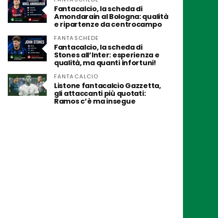
Fantacalcio, la scheda di
Amondarain al Bologna: qualità
e ripartenze da centrocampo
FANTASCHEDE
Fantacalcio, la scheda di
Stones all’Inter: esperienza e
qualità, ma quanti infortuni!
FANTACALCIO
Listone fantacalcio Gazzetta,
gli attaccanti più quotati:
Ramos c’è ma insegue