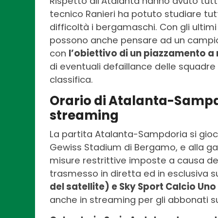
Rispetto all’Atalanta hanno avuto tutta
tecnico Ranieri ha potuto studiare tu
difficoltà i bergamaschi. Con gli ultim
possono anche pensare ad un campion
con
l’obiettivo di un piazzamento a
di eventuali defaillance delle squadr
classifica.
Orario di Atalanta-Sampdo
streaming
La partita Atalanta-Sampdoria si gio
Gewiss Stadium di Bergamo, e alla gara
misure restrittive imposte a causa de
trasmesso in diretta ed in esclusiva s
del satellite) e Sky Sport Calcio Uno
anche in streaming per gli abbonati s