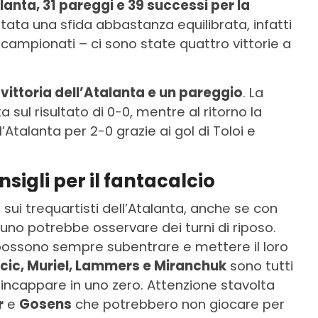
alanta, 31 pareggi e 39 successi per la
ata una sfida abbastanza equilibrata, infatti
e campionati – ci sono state quattro vittorie a
vittoria dell’Atalanta e un pareggio
. La
 sul risultato di 0-0, mentre al ritorno la
’Atalanta per 2-0 grazie ai gol di Toloi e
igli per il fantacalcio
e sui trequartisti dell’Atalanta, anche se con
uno potrebbe osservare dei turni di riposo.
 possono sempre subentrare e mettere il loro
icic, Muriel, Lammers e Miranchuk
sono tutti
 incappare in uno zero. Attenzione stavolta
r
e
Gosens
che potrebbero non giocare per