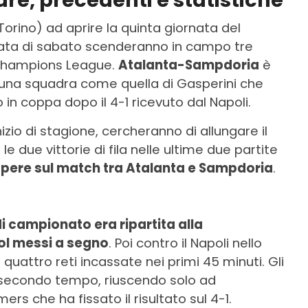
re, precedenti e statistiche
Torino) ad aprire la quinta giornata del
nata di sabato scenderanno in campo tre
 Champions League.
Atalanta-Sampdoria
è
una squadra come quella di Gasperini che
o in coppa dopo il 4-1 ricevuto dal Napoli.
izio di stagione, cercheranno di allungare il
o le due vittorie di fila nelle ultime due partite
sapere sul match tra Atalanta e Sampdoria
.
di campionato era ripartita alla
ol messi a segno
. Poi contro il Napoli nello
 quattro reti incassate nei primi 45 minuti. Gli
 secondo tempo, riuscendo solo ad
rs che ha fissato il risultato sul 4-1.