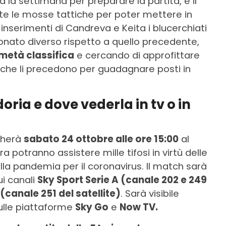
 la settimana per preparare la partita, e il
tte le mosse tattiche per poter mettere in
i inserimenti di Candreva e Keita i blucerchiati
ato diverso rispetto a quello precedente,
 metà classifica
e cercando di approfittare
e che li precedono per guadagnare posti in
ria e dove vederla in tv o in
cherà
sabato 24 ottobre alle ore 15:00
al
 potranno assistere mille tifosi in virtù delle
lla pandemia per il coronavirus. Il match sarà
ui canali
Sky Sport Serie A (canale 202 e 249
 (canale 251 del satellite)
. Sarà visibile
ulle piattaforme
Sky Go
e
Now TV.