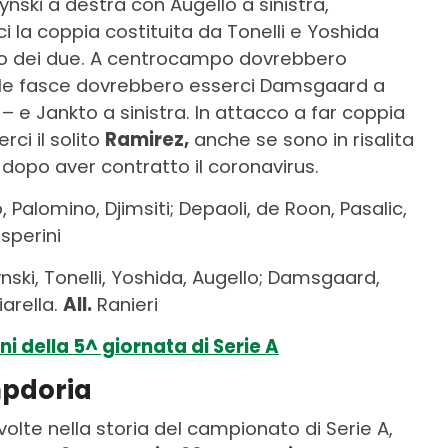
nski a destra con Augello a sinistra,
la coppia costituita da Tonelli e Yoshida
no dei due. A centrocampo dovrebbero
lle fasce dovrebbero esserci Damsgaard a
 – e Jankto a sinistra. In attacco a far coppia
ci il solito
Ramirez,
anche se sono in risalita
 dopo aver contratto il coronavirus.
, Palomino, Djimsiti; Depaoli, de Roon, Pasalic,
perini
ski, Tonelli, Yoshida, Augello; Damsgaard,
iarella.
All.
Ranieri
i della 5^ giornata di Serie A
mpdoria
olte nella storia del campionato di Serie A,