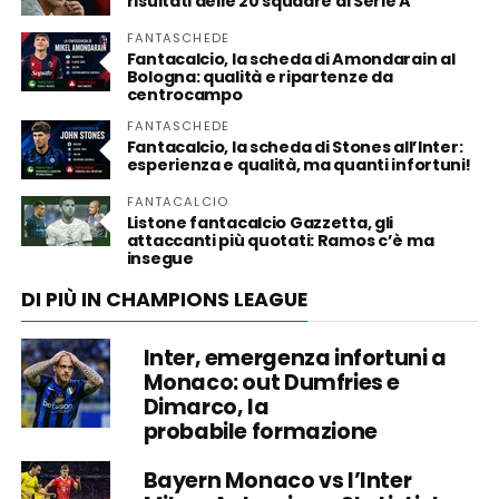
risultati delle 20 squadre di Serie A
FANTASCHEDE
Fantacalcio, la scheda di Amondarain al
Bologna: qualità e ripartenze da
centrocampo
FANTASCHEDE
Fantacalcio, la scheda di Stones all’Inter:
esperienza e qualità, ma quanti infortuni!
FANTACALCIO
Listone fantacalcio Gazzetta, gli
attaccanti più quotati: Ramos c’è ma
insegue
DI PIÙ IN CHAMPIONS LEAGUE
Inter, emergenza infortuni a
Monaco: out Dumfries e
Dimarco, la
probabile formazione
Bayern Monaco vs l’Inter