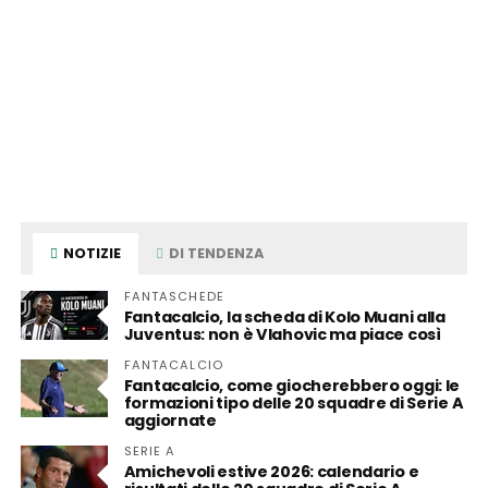
NOTIZIE
DI TENDENZA
FANTASCHEDE
Fantacalcio, la scheda di Kolo Muani alla
Juventus: non è Vlahovic ma piace così
FANTACALCIO
Fantacalcio, come giocherebbero oggi: le
formazioni tipo delle 20 squadre di Serie A
aggiornate
SERIE A
Amichevoli estive 2026: calendario e