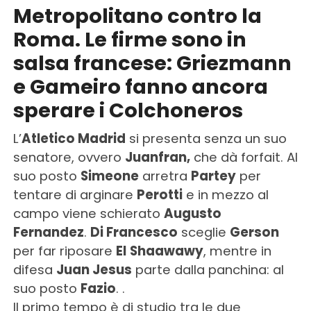
Metropolitano contro la
Roma. Le firme sono in
salsa francese: Griezmann
e Gameiro fanno ancora
sperare i Colchoneros
L’
Atletico Madrid
si presenta senza un suo
senatore, ovvero
Juanfran,
che dà forfait. Al
suo posto
Simeone
arretra
Partey
per
tentare di arginare
Perotti
e in mezzo al
campo viene schierato
Augusto
Fernandez
.
Di Francesco
sceglie
Gerson
per far riposare
El
Shaawawy
, mentre in
difesa
Juan Jesus
parte dalla panchina: al
suo posto
Fazio
. .
Il primo tempo è di studio tra le due