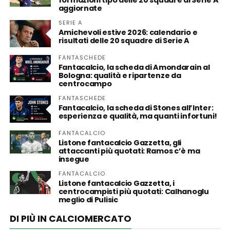
formazioni tipo delle 20 squadre di Serie A
aggiornate
SERIE A
Amichevoli estive 2026: calendario e
risultati delle 20 squadre di Serie A
FANTASCHEDE
Fantacalcio, la scheda di Amondarain al
Bologna: qualità e ripartenze da
centrocampo
FANTASCHEDE
Fantacalcio, la scheda di Stones all’Inter:
esperienza e qualità, ma quanti infortuni!
FANTACALCIO
Listone fantacalcio Gazzetta, gli
attaccanti più quotati: Ramos c’è ma
insegue
FANTACALCIO
Listone fantacalcio Gazzetta, i
centrocampisti più quotati: Calhanoglu
meglio di Pulisic
DI PIÙ IN CALCIOMERCATO