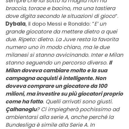
sempre che lui sotto la maglia non ha
braccia, torace e bacino, ma una tastiera
dove digita secondo le situazioni di gioco
“.
Dybala
, il dopo Messi e Ronaldo: “
E’ un
grande giocatore da mettere dietro a quei
due. Ripeto: dietro. La Juve resta la favorita
numero uno in modo chiaro, ma le due
milanesi si stanno avvicinando. Inter e Milan
stanno seguendo un percorso diverso.
Il
Milan doveva cambiare molto e la sua
campagna acquisti è intelligente. Non
doveva comprare un giocatore da 100
milioni, ma investire su più giocatori proprio
come ha fatto
. Quelli arrivati sono giusti.
Çalhanoglu
? Ci impiegherà pochissimo ad
ambientarsi alla serie A, anche perché la
Bundesliga è simile alla Serie A. In