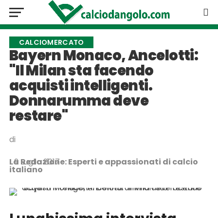
CALCIOMERCATO
Bayern Monaco, Ancelotti:
"Il Milan sta facendo
acquisti intelligenti.
Donnarumma deve
restare"
di
La Redazione: Esperti e appassionati di calcio
9 Luglio 2017
italiano