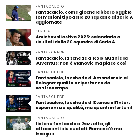
FANTACALCIO
Fantacalcio, come giocherebbero oggi: le
formazioni tipo delle 20 squadre di Serie A
aggiornate
SERIE A
Amichevoli estive 2026: calendario e
risultati delle 20 squadre di Serie A
FANTASCHEDE
Fantacalcio, la scheda di Kolo Muani alla
Juventus: non è Vlahovic ma piace così
FANTASCHEDE
Fantacalcio, la scheda di Amondarain al
Bologna: qualità e ripartenze da
centrocampo
FANTASCHEDE
Fantacalcio, la scheda di Stones all’Inter:
esperienza e qualità, ma quanti infortuni!
FANTACALCIO
Listone fantacalcio Gazzetta, gli
attaccanti più quotati: Ramos c’è ma
insegue