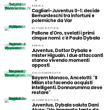
SERIE A
Cagliari-Juventus 0-1: decide
Bernardeschi tra infortuni e
polemiche da Var
ULTIME NOTIZIE
Pallone d'Oro, svelati i primi
cinque nomi: c'è Paulo Dybala
SERIE A
Juventus, Dottor Dybala e
mister Higuain. I due attaccanti
stanno vivendo momenti
opposti
CALCIOMERCATO
Bayern Monaco, Ancelotti: "Il
Milan sta facendo acquisti
intelligenti. Donnarumma deve
restare"
ULTIME NOTIZIE
Juventus, Dybala saluta Dani
Alves: “Ho imparato tanto da