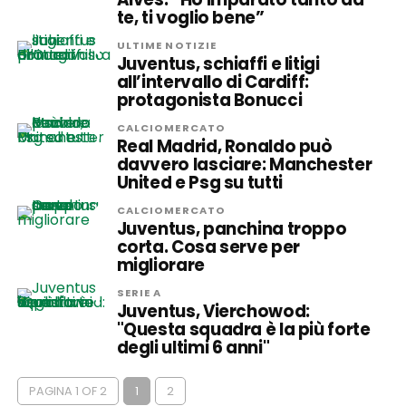
te, ti voglio bene”
ULTIME NOTIZIE
Juventus, schiaffi e litigi
all’intervallo di Cardiff:
protagonista Bonucci
CALCIOMERCATO
Real Madrid, Ronaldo può
davvero lasciare: Manchester
United e Psg su tutti
CALCIOMERCATO
Juventus, panchina troppo
corta. Cosa serve per
migliorare
SERIE A
Juventus, Vierchowod:
"Questa squadra è la più forte
degli ultimi 6 anni"
PAGINA 1 OF 2
1
2