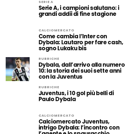
SERIE A
Serie A, i campioni salutano: i
grandi addii di fine stagione
CALCIOMERCATO
Come cambia l’Inter con
Dybala: Lautaro per fare cash,
sogno Lukaku bis
RUBRICHE
Dybala, dall’arrivo alla numero
10: la storia dei suoi sette anni
con la Juventus
RUBRICHE
Juventus, i 10 gol più belli di
Paulo Dybala
CALCIOMERCATO
Calciomercato Juventus,
intrigo Dybala: l’incontro con
l’agente e lo spauracchio