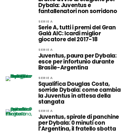
Dybala: Juventus e
fantallenatori non sorridono
SERIE A
Serie A, tutti i premi del Gran
Galà AIC: Icardi miglior
giocatore del 2017-18
SERIE A
Juventus, paura per Dybala:
esce per infortunio durante
Brasile-Argentina
SERIE A
Squalifica Douglas Costa,
sorride Dybala: come cambia
la Juventus in attesa della
stangata
SERIE A
Juventus, spirale di panchine
per Dybala: 0 minuti con
l’Argentina, il fratello sbotta