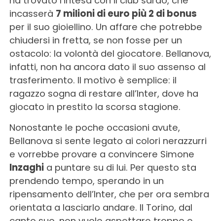
ha trovato l’intesa con il club sardo, che
incasserà
7 milioni di euro più 2 di bonus
per il suo gioiellino. Un affare che potrebbe
chiudersi in fretta, se non fosse per un
ostacolo: la volontà del giocatore. Bellanova,
infatti, non ha ancora dato il suo assenso al
trasferimento. Il motivo è semplice: il
ragazzo sogna di restare all’Inter, dove ha
giocato in prestito la scorsa stagione.
Nonostante le poche occasioni avute,
Bellanova si sente legato ai colori nerazzurri
e vorrebbe provare a convincere Simone
Inzaghi
a puntare su di lui. Per questo sta
prendendo tempo, sperando in un
ripensamento dell’Inter, che per ora sembra
orientata a lasciarlo andare. Il Torino, dal
canto suo, non vuole aspettare troppo e