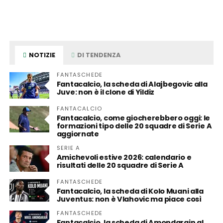
NOTIZIE
DI TENDENZA
FANTASCHEDE
Fantacalcio, la scheda di Alajbegovic alla
Juve: non è il clone di Yildiz
FANTACALCIO
Fantacalcio, come giocherebbero oggi: le
formazioni tipo delle 20 squadre di Serie A
aggiornate
SERIE A
Amichevoli estive 2026: calendario e
risultati delle 20 squadre di Serie A
FANTASCHEDE
Fantacalcio, la scheda di Kolo Muani alla
Juventus: non è Vlahovic ma piace così
FANTASCHEDE
Fantacalcio, la scheda di Amondarain al