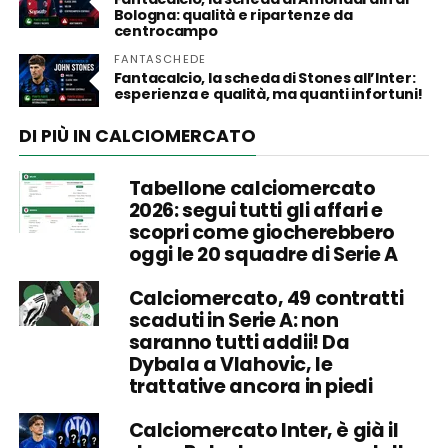
Bologna: qualità e ripartenze da
centrocampo
FANTASCHEDE
Fantacalcio, la scheda di Stones all’Inter:
esperienza e qualità, ma quanti infortuni!
DI PIÙ IN CALCIOMERCATO
Tabellone calciomercato
2026: segui tutti gli affari e
scopri come giocherebbero
oggi le 20 squadre di Serie A
Calciomercato, 49 contratti
scaduti in Serie A: non
saranno tutti addii! Da
Dybala a Vlahovic, le
trattative ancora in piedi
Calciomercato Inter, è già il