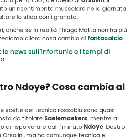
cora per un po’, c’è quello di
Orsolini
. Il
sato un risentimento muscolare nella giornata
ltare la sfida con i granata.
i, anche se in realtà Thiago Motta non ha più
 Vediamo allora cosa cambia al
fantacalcio
.
 le news sull’infortunio e i tempi di
io
entro Ndoye? Cosa cambia al
, le scelte del tecnico rossoblu sono quasi
posto da titolare
Saelemaekers
, mentre a
di rispolverare dal 1′ minuto
Ndoye
. Destro
da Orsolini, ma ha comunque tecnica e