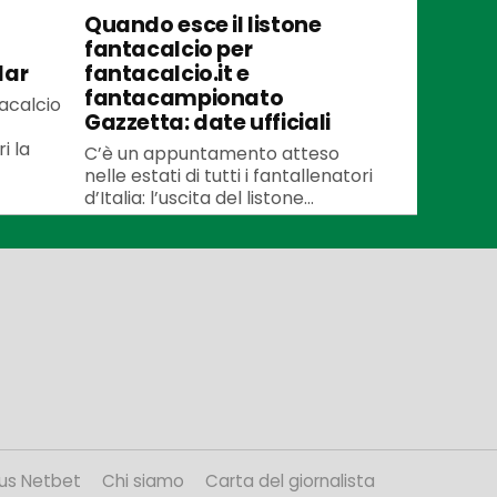
Quando esce il listone
fantacalcio per
lar
fantacalcio.it e
fantacampionato
tacalcio
Gazzetta: date ufficiali
i la
C’è un appuntamento atteso
nelle estati di tutti i fantallenatori
d’Italia: l’uscita del listone...
us Netbet
Chi siamo
Carta del giornalista