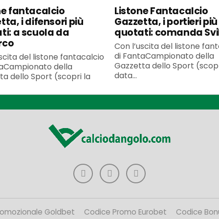
ne fantacalcio
Listone Fantacalcio
ta, i difensori più
Gazzetta, i portieri più
ti: a scuola da
quotati: comanda Svi
rco
Con l’uscita del listone fan
di FantaCampionato della
scita del listone fantacalcio
Gazzetta dello Sport (scopr
taCampionato della
data...
a dello Sport (scopri la
romozionale Goldbet
Codice Promo Eurobet
Codice Bon