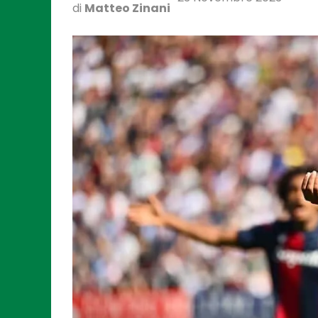
di
Matteo Zinani