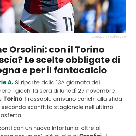
Iconsport / LaPresse
 Orsolini: con il Torino
scia? Le scelte obbligate di
ogna e per il fantacalcio
ie A.
Si riparte dalla 13^ giornata del
re i giochi la sera di lunedì 27 novembre
e
Torino
. I rossoblu arrivano carichi alla sfida
a seconda sconfitta stagionale nell’ultimo
rasferta.
onti con un nuovo infortunio: oltre al