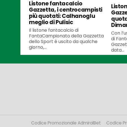
Listone fantacalcio
Listo
Gazzetta, i centrocampisti
Gazzet
più quotati: Calhanoglu
quota
meglio di Pulisic
Dima
Il listone fantacalcio di
Con l’u
FantaCampionato della Gazzetta
di Fan
dello Sport è uscito da qualche
Gazzett
giorno,...
data...
Codice Promozionale AdmiralBet
Codice P