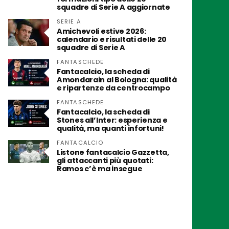
squadre di Serie A aggiornate
SERIE A
Amichevoli estive 2026:
calendario e risultati delle 20
squadre di Serie A
FANTASCHEDE
Fantacalcio, la scheda di
Amondarain al Bologna: qualità
e ripartenze da centrocampo
FANTASCHEDE
Fantacalcio, la scheda di
Stones all’Inter: esperienza e
qualità, ma quanti infortuni!
FANTACALCIO
Listone fantacalcio Gazzetta,
gli attaccanti più quotati:
Ramos c’è ma insegue