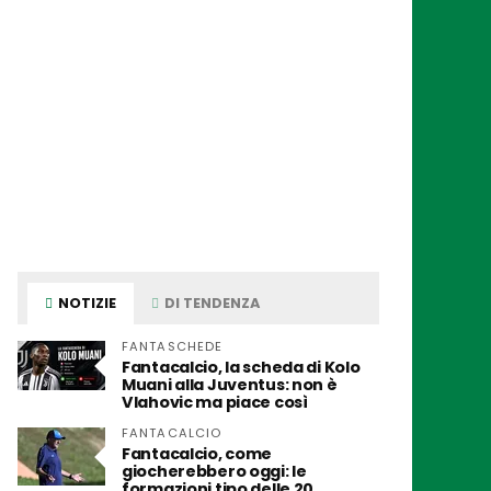
NOTIZIE
DI TENDENZA
FANTASCHEDE
Fantacalcio, la scheda di Kolo
Muani alla Juventus: non è
Vlahovic ma piace così
FANTACALCIO
Fantacalcio, come
giocherebbero oggi: le
formazioni tipo delle 20