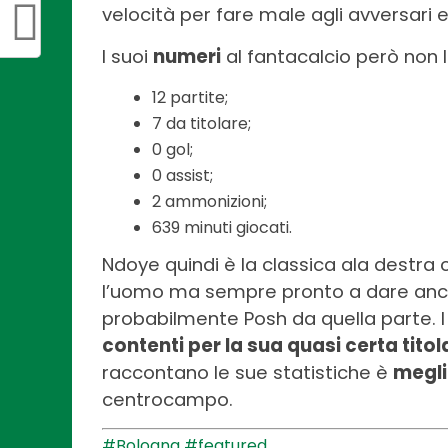
velocità per fare male agli avversari 
I suoi
numeri
al fantacalcio però non 
12 partite;
7 da titolare;
0 gol;
0 assist;
2 ammonizioni;
639 minuti giocati.
Ndoye quindi è la classica ala destra 
l’uomo ma sempre pronto a dare anch
probabilmente Posh da quella parte. I
contenti per la sua quasi certa titol
raccontano le sue statistiche è
megli
centrocampo.
#Bologna
#featured