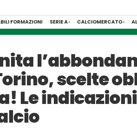
BILI FORMAZIONI
SERIE A
CALCIOMERCATO
A
inita l’abbonda
Torino, scelte ob
! Le indicazioni
alcio