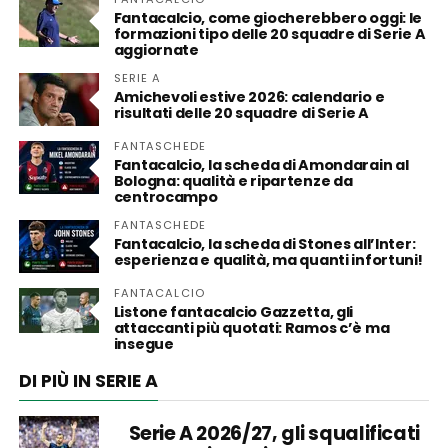
Fantacalcio, come giocherebbero oggi: le
formazioni tipo delle 20 squadre di Serie A
aggiornate
SERIE A
Amichevoli estive 2026: calendario e
risultati delle 20 squadre di Serie A
FANTASCHEDE
Fantacalcio, la scheda di Amondarain al
Bologna: qualità e ripartenze da
centrocampo
FANTASCHEDE
Fantacalcio, la scheda di Stones all’Inter:
esperienza e qualità, ma quanti infortuni!
FANTACALCIO
Listone fantacalcio Gazzetta, gli
attaccanti più quotati: Ramos c’è ma
insegue
DI PIÙ IN SERIE A
Serie A 2026/27, gli squalificati