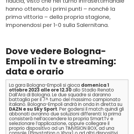
fiducia, visto che nel turno infrasettimanale
hanno ottenuto i primi punti – nonché la
prima vittoria – della propria stagione,
imponendosi per 1-0 sulla Salernitana.
Dove vedere Bologna-
Empoli in tv e streaming:
data e orario
La gara Bologna-Empoli si gioca
domenica 1
ottobre 2023 alle ore 12.30
allo Stadio Renato
Dall’Ara di Bologna. Le due squadre si daranno
battaglia per il 7^ turno del massimo campionato
italiano. Bologna-Empoli andrà in onda in diretta su
DAZN e su Sky Sport
. Per godersi il match quindi gli
abbonati avranno due soluzioni differenti: la prima
consisterà nell’accendere la propria SmartTv e
selezionare l’applicazione, oppure collegare il
proprio dispositivo ad un TIMVISION BOX, ad una
console (Playstation o Xbox) o ad altri dispositivi