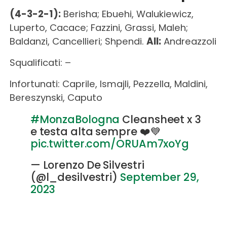
(4-3-2-1):
Berisha; Ebuehi, Walukiewicz,
Luperto, Cacace; Fazzini, Grassi, Maleh;
Baldanzi, Cancellieri; Shpendi.
All:
Andreazzoli
Squalificati: –
Infortunati: Caprile, Ismajli, Pezzella, Maldini,
Bereszynski, Caputo
#MonzaBologna
Cleansheet x 3
e testa alta sempre ❤️💙
pic.twitter.com/ORUAm7xoYg
— Lorenzo De Silvestri
(@l_desilvestri)
September 29,
2023