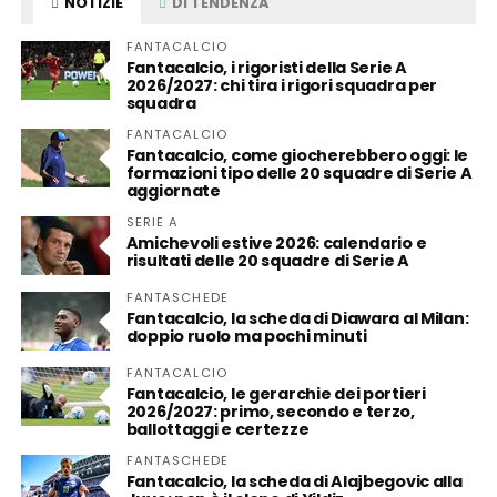
NOTIZIE
DI TENDENZA
FANTACALCIO
Fantacalcio, i rigoristi della Serie A
2026/2027: chi tira i rigori squadra per
squadra
FANTACALCIO
Fantacalcio, come giocherebbero oggi: le
formazioni tipo delle 20 squadre di Serie A
aggiornate
SERIE A
Amichevoli estive 2026: calendario e
risultati delle 20 squadre di Serie A
FANTASCHEDE
Fantacalcio, la scheda di Diawara al Milan:
doppio ruolo ma pochi minuti
FANTACALCIO
Fantacalcio, le gerarchie dei portieri
2026/2027: primo, secondo e terzo,
ballottaggi e certezze
FANTASCHEDE
Fantacalcio, la scheda di Alajbegovic alla