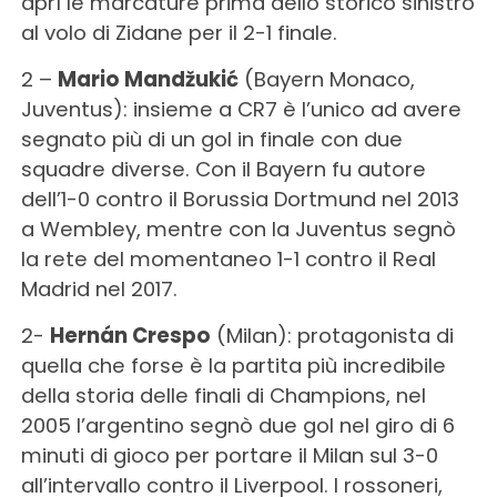
aprì le marcature prima dello storico sinistro
al volo di Zidane per il 2-1 finale.
2 –
Mario Mandžukić
(Bayern Monaco,
Juventus): insieme a CR7 è l’unico ad avere
segnato più di un gol in finale con due
squadre diverse. Con il Bayern fu autore
dell’1-0 contro il Borussia Dortmund nel 2013
a Wembley, mentre con la Juventus segnò
la rete del momentaneo 1-1 contro il Real
Madrid nel 2017.
2-
Hernán Crespo
(Milan): protagonista di
quella che forse è la partita più incredibile
della storia delle finali di Champions, nel
2005 l’argentino segnò due gol nel giro di 6
minuti di gioco per portare il Milan sul 3-0
all’intervallo contro il Liverpool. I rossoneri,