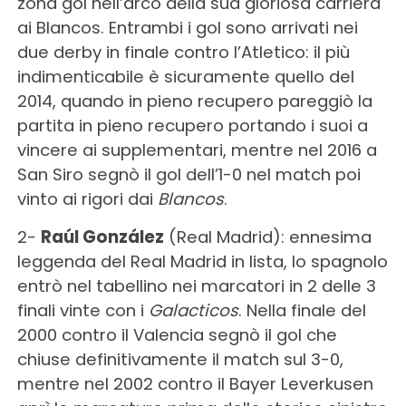
zona gol nell’arco della sua gloriosa carriera
ai Blancos. Entrambi i gol sono arrivati nei
due derby in finale contro l’Atletico: il più
indimenticabile è sicuramente quello del
2014, quando in pieno recupero pareggiò la
partita in pieno recupero portando i suoi a
vincere ai supplementari, mentre nel 2016 a
San Siro segnò il gol dell’1-0 nel match poi
vinto ai rigori dai
Blancos
.
2-
Raúl González
(Real Madrid): ennesima
leggenda del Real Madrid in lista, lo spagnolo
entrò nel tabellino nei marcatori in 2 delle 3
finali vinte con i
Galacticos
. Nella finale del
2000 contro il Valencia segnò il gol che
chiuse definitivamente il match sul 3-0,
mentre nel 2002 contro il Bayer Leverkusen