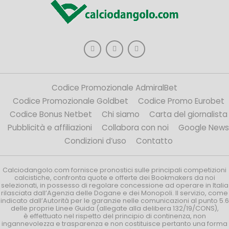
Codice Promozionale AdmiralBet
Codice Promozionale Goldbet
Codice Promo Eurobet
Codice Bonus Netbet
Chi siamo
Carta del giornalista
Pubblicità e affiliazioni
Collabora con noi
Google News
Condizioni d’uso
Contatto
Calciodangolo.com fornisce pronostici sulle principali competizioni
calcistiche, confronta quote e offerte dei Bookmakers da noi
selezionati, in possesso di regolare concessione ad operare in Italia
rilasciata dall’Agenzia delle Dogane e dei Monopoli. Il servizio, come
indicato dall’Autorità per le garanzie nelle comunicazioni al punto 5.6
delle proprie Linee Guida (allegate alla delibera 132/19/CONS),
è effettuato nel rispetto del principio di continenza, non
ingannevolezza e trasparenza e non costituisce pertanto una forma