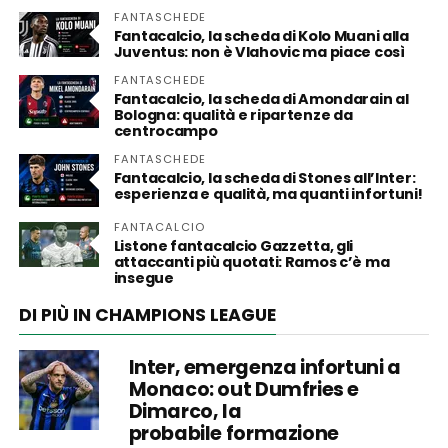
FANTASCHEDE
Fantacalcio, la scheda di Kolo Muani alla
Juventus: non è Vlahovic ma piace così
FANTASCHEDE
Fantacalcio, la scheda di Amondarain al
Bologna: qualità e ripartenze da
centrocampo
FANTASCHEDE
Fantacalcio, la scheda di Stones all’Inter:
esperienza e qualità, ma quanti infortuni!
FANTACALCIO
Listone fantacalcio Gazzetta, gli
attaccanti più quotati: Ramos c’è ma
insegue
DI PIÙ IN CHAMPIONS LEAGUE
Inter, emergenza infortuni a
Monaco: out Dumfries e
Dimarco, la
probabile formazione