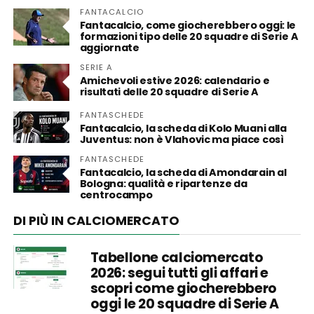
FANTACALCIO
Fantacalcio, come giocherebbero oggi: le
formazioni tipo delle 20 squadre di Serie A
aggiornate
SERIE A
Amichevoli estive 2026: calendario e
risultati delle 20 squadre di Serie A
FANTASCHEDE
Fantacalcio, la scheda di Kolo Muani alla
Juventus: non è Vlahovic ma piace così
FANTASCHEDE
Fantacalcio, la scheda di Amondarain al
Bologna: qualità e ripartenze da
centrocampo
DI PIÙ IN CALCIOMERCATO
Tabellone calciomercato
2026: segui tutti gli affari e
scopri come giocherebbero
oggi le 20 squadre di Serie A