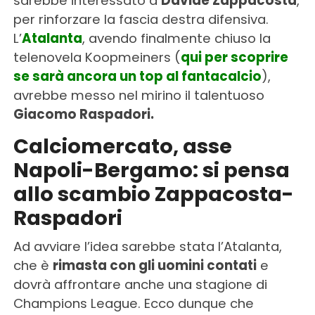
sarebbe interessato a
Davide Zappacosta
,
per rinforzare la fascia destra difensiva.
L’
Atalanta
, avendo finalmente chiuso la
telenovela Koopmeiners (
qui per scoprire
se sarà ancora un top al fantacalcio
),
avrebbe messo nel mirino il talentuoso
Giacomo Raspadori.
Calciomercato, asse
Napoli-Bergamo: si pensa
allo scambio Zappacosta-
Raspadori
Ad avviare l’idea sarebbe stata l’Atalanta,
che è
rimasta con gli uomini contati
e
dovrà affrontare anche una stagione di
Champions League. Ecco dunque che