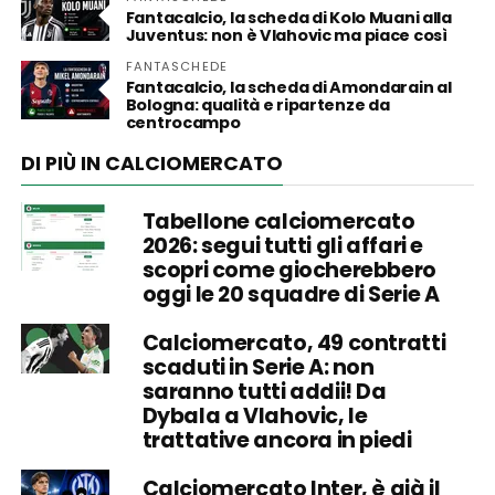
Fantacalcio, la scheda di Kolo Muani alla
Juventus: non è Vlahovic ma piace così
FANTASCHEDE
Fantacalcio, la scheda di Amondarain al
Bologna: qualità e ripartenze da
centrocampo
DI PIÙ IN CALCIOMERCATO
Tabellone calciomercato
2026: segui tutti gli affari e
scopri come giocherebbero
oggi le 20 squadre di Serie A
Calciomercato, 49 contratti
scaduti in Serie A: non
saranno tutti addii! Da
Dybala a Vlahovic, le
trattative ancora in piedi
Calciomercato Inter, è già il