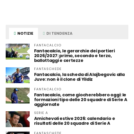
NOTIZIE
DI TENDENZA
FANTACALCIO
Fantacalcio, le gerarchie dei portieri
2026/2027: primo, secondo e terzo,
ballottaggi e certezze
FANTASCHEDE
Fantacalcio, la scheda di Alajbegovic alla
Juve: non è il clone di Yildiz
FANTACALCIO
Fantacalcio, come giocherebbero oggi: le
formazioni tipo delle 20 squadre di Serie A
aggiornate
SERIE A
Amichevoli estive 2026: calendario e
risultati delle 20 squadre di Serie A
FANTASCHEDE