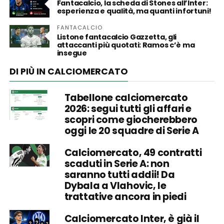
Fantacalcio, la scheda di Stones all’Inter:
esperienza e qualità, ma quanti infortuni!
FANTACALCIO
Listone fantacalcio Gazzetta, gli
attaccanti più quotati: Ramos c’è ma
insegue
DI PIÙ IN CALCIOMERCATO
Tabellone calciomercato
2026: segui tutti gli affari e
scopri come giocherebbero
oggi le 20 squadre di Serie A
Calciomercato, 49 contratti
scaduti in Serie A: non
saranno tutti addii! Da
Dybala a Vlahovic, le
trattative ancora in piedi
Calciomercato Inter, è già il