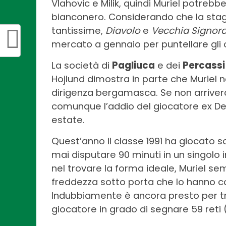
Vlahovic e Milik, quindi Muriel potreb
bianconero. Considerando che la stagi
tantissime,
Diavolo
e
Vecchia Signor
mercato a gennaio per puntellare gli o
La società di
Pagliuca
e dei
Percassi
Hojlund dimostra in parte che Muriel n
dirigenza bergamasca. Se non arrivera
comunque l’addio del giocatore ex Dep
estate.
Quest’anno il classe 1991 ha giocato s
mai disputare 90 minuti in un singolo 
nel trovare la forma ideale, Muriel se
freddezza sotto porta che lo hanno con
Indubbiamente è ancora presto per trar
giocatore in grado di segnare 59 reti (