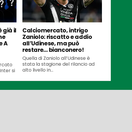
 già il
Calciomercato, intrigo
me
Zaniolo: riscatto e addio
e A
all’Udinese, ma può
restare… bianconero!
Quella di Zaniolo all’Udinese è
stata la stagione del rilancio ad
ercato
alto livello in...
Inter si