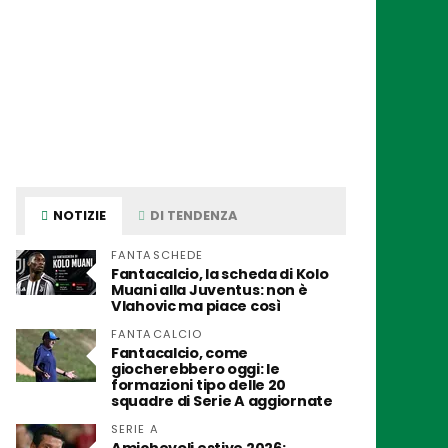
NOTIZIE
DI TENDENZA
FANTASCHEDE
Fantacalcio, la scheda di Kolo
Muani alla Juventus: non è
Vlahovic ma piace così
FANTACALCIO
Fantacalcio, come
giocherebbero oggi: le
formazioni tipo delle 20
squadre di Serie A aggiornate
SERIE A