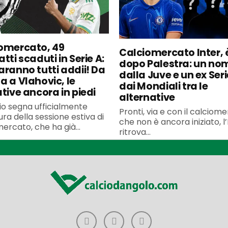
omercato, 49
Calciomercato Inter, è
tti scaduti in Serie A:
dopo Palestra: un no
aranno tutti addii! Da
dalla Juve e un ex Seri
a a Vlahovic, le
dai Mondiali tra le
ative ancora in piedi
alternative
uglio segna ufficialmente
Pronti, via e con il calciom
ura della sessione estiva di
che non è ancora iniziato, l’
ercato, che ha già...
ritrova...