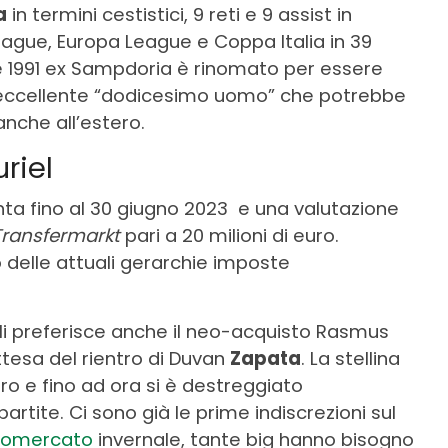
a
in termini cestistici, 9 reti e 9 assist in
gue, Europa League e Coppa Italia in 39
e 1991 ex Sampdoria è rinomato per essere
n’eccellente “dodicesimo uomo” che potrebbe
anche all’estero.
riel
anta fino al 30 giugno 2023 e una valutazione
Transfermarkt
pari a 20 milioni di euro.
delle attuali gerarchie imposte
gli preferisce anche il neo-acquisto Rasmus
ttesa del rientro di Duvan
Zapata
. La stellina
ro e fino ad ora si è destreggiato
artite. Ci sono già le prime indiscrezioni sul
iomercato
invernale, tante big hanno bisogno