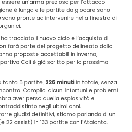
be essere un’arma preziosa per l’attacco
one è lunga e le partite da giocare sono
a
sono pronte ad intervenire nella finestra di
rganici.
ha tracciato il nuovo ciclo e l’acquisto di
on farà parte del progetto delineato dalla
nno proposte accettabili in inverno,
ortivo Cali è già scritto per la prossima
oltanto 5 partite,
226 minuti
in totale, senza
incontro. Complici alcuni infortuni e problemi
mbra aver perso quella esplosività e
traddistinto negli ultimi anni.
re giudizi definitivi, stiamo parlando di un
e 22 assist) in 133 partite con l’Atalanta.