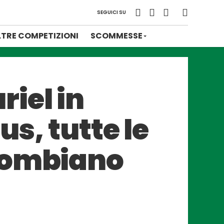
SEGUICI SU
LTRE COMPETIZIONI
SCOMMESSE
iel in
us, tutte le
olombiano