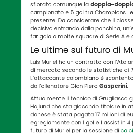
sfiorato comunque la
doppia-doppi
campionato e 5 gol tra Champions Lea
presenze. Da considerare che il class
decisivo entrando dalla panchina, u
far gola a molte squadre di Serie A e 
Le ultime sul futuro di Mu
Luis Muriel ha un contratto con l’Atal
di mercato secondo le statistiche di
L’attaccante colombiano è scontento 
dall’allenatore Gian Piero
Gasperini
.
Attualmente il tecnico di Grugliasco 
Hojlund che sta giocando titolare in a
danese è stata pagata 17 milioni di eu
egregiamente con 1 gol e 1 assist in 4 p
futuro di Muriel per la sessione di
calc