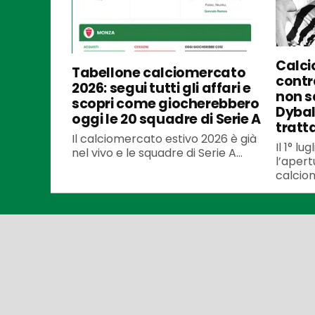
Calci
Tabellone calciomercato
contra
2026: segui tutti gli affari e
non s
scopri come giocherebbero
Dybal
oggi le 20 squadre di Serie A
tratt
Il calciomercato estivo 2026 è già
Il 1° l
nel vivo e le squadre di Serie A...
l’apert
calciom