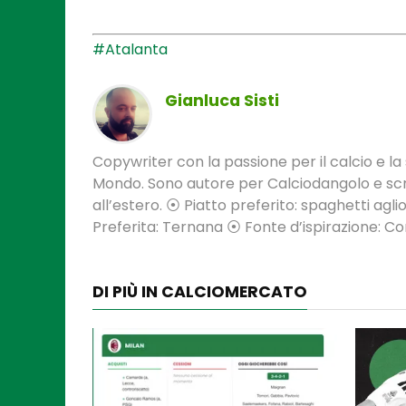
#Atalanta
Gianluca Sisti
Copywriter con la passione per il calcio e la s
Mondo. Sono autore per Calciodangolo e scri
all’estero. ⦿ Piatto preferito: spaghetti aglio
Preferita: Ternana ⦿ Fonte d’ispirazione: 
DI PIÙ IN CALCIOMERCATO