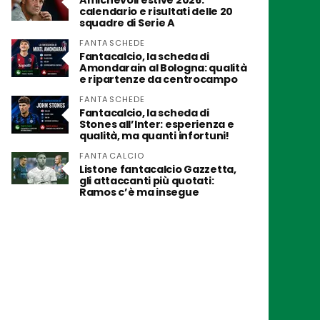
Amichevoli estive 2026:
calendario e risultati delle 20
squadre di Serie A
FANTASCHEDE
Fantacalcio, la scheda di
Amondarain al Bologna: qualità
e ripartenze da centrocampo
FANTASCHEDE
Fantacalcio, la scheda di
Stones all’Inter: esperienza e
qualità, ma quanti infortuni!
FANTACALCIO
Listone fantacalcio Gazzetta,
gli attaccanti più quotati:
Ramos c’è ma insegue