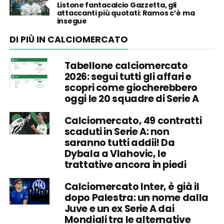
Listone fantacalcio Gazzetta, gli
attaccanti più quotati: Ramos c’è ma
insegue
DI PIÙ IN CALCIOMERCATO
Tabellone calciomercato
2026: segui tutti gli affari e
scopri come giocherebbero
oggi le 20 squadre di Serie A
Calciomercato, 49 contratti
scaduti in Serie A: non
saranno tutti addii! Da
Dybala a Vlahovic, le
trattative ancora in piedi
Calciomercato Inter, è già il
dopo Palestra: un nome dalla
Juve e un ex Serie A dai
Mondiali tra le alternative