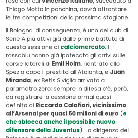
rosa con cui
Vincenzo Italiano
, succeduto a
Thiago Motta in panchina, dovrà affrontare
le tre competizioni della prossima stagione.
Il Bologna, di conseguenza, è uno dei club di
Serie A più attivi già dalle prime battute di
questa sessione di
calciomercato
. I
rossoblu hanno già ipotecato gli arrivi sulle
corsie laterali di
Emil Holm
, rientrato allo
Spezia dopo il prestito all’Atalanta, e
Juan
Miranda
, ex Betis Siviglia arrivato a
parametro zero; sempre in difesa c’è, però,
da registrare la cessione ormai quasi
definita di
Riccardo Calafiori, vicinissimo
all’Arsenal per quasi 50 milioni di euro
(
e
che sblocca anche il possibile nuovo
difensore della Juventus
). La dirigenza del