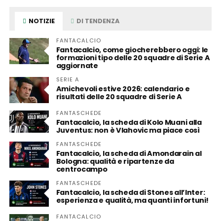
NOTIZIE
DI TENDENZA
FANTACALCIO
Fantacalcio, come giocherebbero oggi: le
formazioni tipo delle 20 squadre di Serie A
aggiornate
SERIE A
Amichevoli estive 2026: calendario e
risultati delle 20 squadre di Serie A
FANTASCHEDE
Fantacalcio, la scheda di Kolo Muani alla
Juventus: non è Vlahovic ma piace così
FANTASCHEDE
Fantacalcio, la scheda di Amondarain al
Bologna: qualità e ripartenze da
centrocampo
FANTASCHEDE
Fantacalcio, la scheda di Stones all’Inter:
esperienza e qualità, ma quanti infortuni!
FANTACALCIO