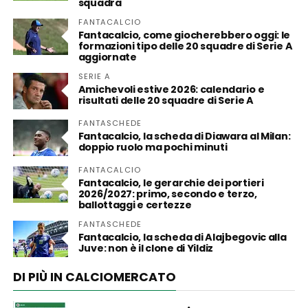
squadra
FANTACALCIO
Fantacalcio, come giocherebbero oggi: le
formazioni tipo delle 20 squadre di Serie A
aggiornate
SERIE A
Amichevoli estive 2026: calendario e
risultati delle 20 squadre di Serie A
FANTASCHEDE
Fantacalcio, la scheda di Diawara al Milan:
doppio ruolo ma pochi minuti
FANTACALCIO
Fantacalcio, le gerarchie dei portieri
2026/2027: primo, secondo e terzo,
ballottaggi e certezze
FANTASCHEDE
Fantacalcio, la scheda di Alajbegovic alla
Juve: non è il clone di Yildiz
DI PIÙ IN CALCIOMERCATO