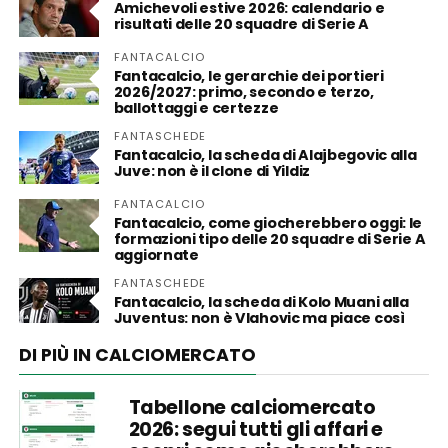
Amichevoli estive 2026: calendario e
risultati delle 20 squadre di Serie A
FANTACALCIO
Fantacalcio, le gerarchie dei portieri
2026/2027: primo, secondo e terzo,
ballottaggi e certezze
FANTASCHEDE
Fantacalcio, la scheda di Alajbegovic alla
Juve: non è il clone di Yildiz
FANTACALCIO
Fantacalcio, come giocherebbero oggi: le
formazioni tipo delle 20 squadre di Serie A
aggiornate
FANTASCHEDE
Fantacalcio, la scheda di Kolo Muani alla
Juventus: non è Vlahovic ma piace così
DI PIÙ IN CALCIOMERCATO
Tabellone calciomercato
2026: segui tutti gli affari e