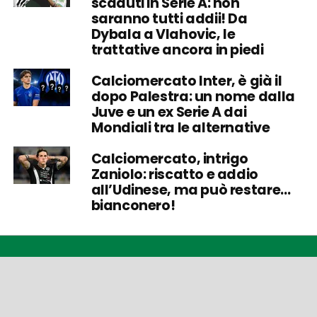
scaduti in Serie A: non
saranno tutti addii! Da
Dybala a Vlahovic, le
trattative ancora in piedi
Calciomercato Inter, è già il
dopo Palestra: un nome dalla
Juve e un ex Serie A dai
Mondiali tra le alternative
Calciomercato, intrigo
Zaniolo: riscatto e addio
all’Udinese, ma può restare…
bianconero!