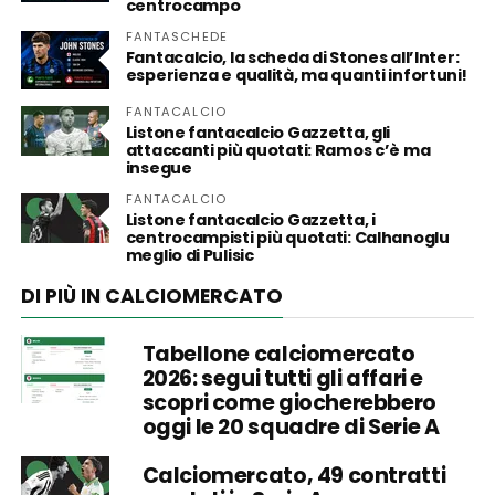
centrocampo
FANTASCHEDE
Fantacalcio, la scheda di Stones all’Inter:
esperienza e qualità, ma quanti infortuni!
FANTACALCIO
Listone fantacalcio Gazzetta, gli
attaccanti più quotati: Ramos c’è ma
insegue
FANTACALCIO
Listone fantacalcio Gazzetta, i
centrocampisti più quotati: Calhanoglu
meglio di Pulisic
DI PIÙ IN CALCIOMERCATO
Tabellone calciomercato
2026: segui tutti gli affari e
scopri come giocherebbero
oggi le 20 squadre di Serie A
Calciomercato, 49 contratti