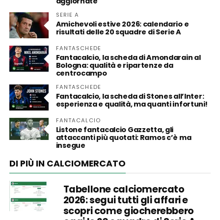
aggiornate
SERIE A
Amichevoli estive 2026: calendario e
risultati delle 20 squadre di Serie A
FANTASCHEDE
Fantacalcio, la scheda di Amondarain al
Bologna: qualità e ripartenze da
centrocampo
FANTASCHEDE
Fantacalcio, la scheda di Stones all’Inter:
esperienza e qualità, ma quanti infortuni!
FANTACALCIO
Listone fantacalcio Gazzetta, gli
attaccanti più quotati: Ramos c’è ma
insegue
DI PIÙ IN CALCIOMERCATO
Tabellone calciomercato
2026: segui tutti gli affari e
scopri come giocherebbero