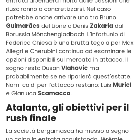
entrata dipenderá molto dalle cessioni che
riusciranno a concretizzarsi. Nel caso
potrebbe anche arrivare uno tra Bruno
Guimarães
del Lione o Denis
Zakaria
dal
Borussia Mönchengladbach. L’infortunio di
Federico Chiesa è una brutta tegola per Max
Allegri e Cherubini continua ad esaminare le
opzioni disponibili sul mercato in attacco. Il
sogno resta Dusan
Vlahovic
ma
probabilmente se ne riparlerà quest’estate.
Nomi caldi per l’attacco restano: Luis
Muriel
e Gianluca
Scamacca
.
Atalanta, gli obiettivi per il
rush finale
La società bergamasca ha messo a segno
un colpo in entrata acquistando Jérémie