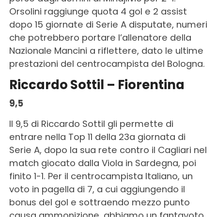
Orsolini raggiunge quota 4 gol e 2 assist
dopo 15 giornate di Serie A disputate, numeri
che potrebbero portare l’allenatore della
Nazionale Mancini a riflettere, dato le ultime
prestazioni del centrocampista del Bologna.
Riccardo Sottil – Fiorentina
9,5
Il 9,5 di Riccardo Sottil gli permette di
entrare nella Top 11 della 23a giornata di
Serie A, dopo la sua rete contro il Cagliari nel
match giocato dalla Viola in Sardegna, poi
finito 1-1. Per il centrocampista Italiano, un
voto in pagella di 7, a cui aggiungendo il
bonus del gol e sottraendo mezzo punto
causa ammonizione, abbiamo un fantavoto