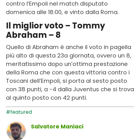
contro l’Empoli nel match disputato
domenica alle 18:00, e vinto dalla Roma.
Il miglior voto – Tommy
Abraham – 8
Quello di Abraham è anche il voto in pagella
più alto di questa 23a giornata, ovvero un 8,
meritatissimo dopo un’ottima prestazione
della Roma che con questa vittoria contro i
Toscani dell’Empoli, si porta al sesto posto
con 38 punti, a -4 dalla Juventus che si trova
al quinto posto con 42 punti.
#featured
Salvatore Maniaci