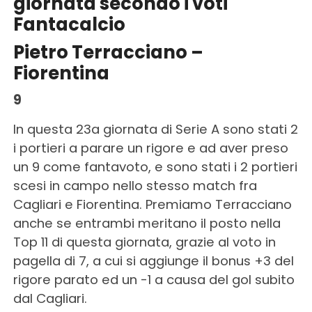
giornata secondo i voti
Fantacalcio
Pietro Terracciano –
Fiorentina
9
In questa 23a giornata di Serie A sono stati 2
i portieri a parare un rigore e ad aver preso
un 9 come fantavoto, e sono stati i 2 portieri
scesi in campo nello stesso match fra
Cagliari e Fiorentina. Premiamo Terracciano
anche se entrambi meritano il posto nella
Top 11 di questa giornata, grazie al voto in
pagella di 7, a cui si aggiunge il bonus +3 del
rigore parato ed un -1 a causa del gol subito
dal Cagliari.