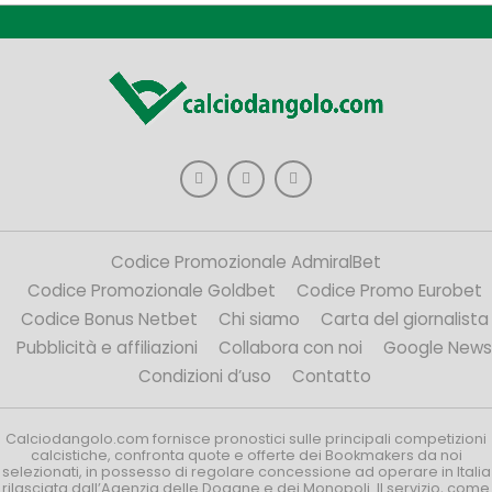
Codice Promozionale AdmiralBet
Codice Promozionale Goldbet
Codice Promo Eurobet
Codice Bonus Netbet
Chi siamo
Carta del giornalista
Pubblicità e affiliazioni
Collabora con noi
Google News
Condizioni d’uso
Contatto
Calciodangolo.com fornisce pronostici sulle principali competizioni
calcistiche, confronta quote e offerte dei Bookmakers da noi
selezionati, in possesso di regolare concessione ad operare in Italia
rilasciata dall’Agenzia delle Dogane e dei Monopoli. Il servizio, come