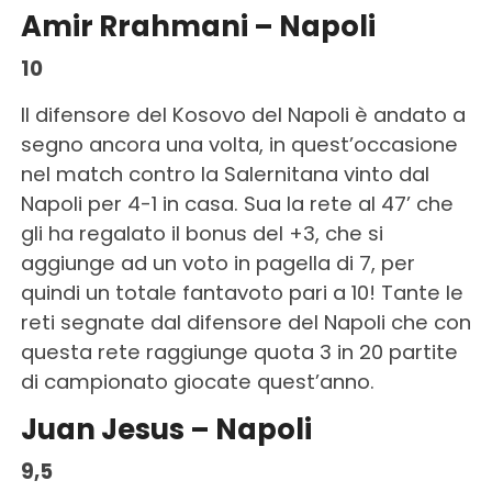
Amir Rrahmani – Napoli
10
Il difensore del Kosovo del Napoli è andato a
segno ancora una volta, in quest’occasione
nel match contro la Salernitana vinto dal
Napoli per 4-1 in casa. Sua la rete al 47’ che
gli ha regalato il bonus del +3, che si
aggiunge ad un voto in pagella di 7, per
quindi un totale fantavoto pari a 10! Tante le
reti segnate dal difensore del Napoli che con
questa rete raggiunge quota 3 in 20 partite
di campionato giocate quest’anno.
Juan Jesus – Napoli
9,5