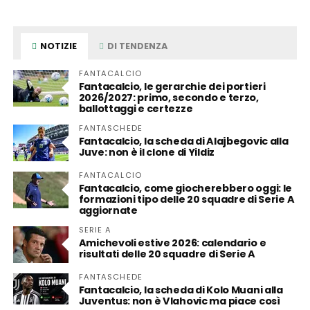
NOTIZIE
DI TENDENZA
FANTACALCIO
Fantacalcio, le gerarchie dei portieri
2026/2027: primo, secondo e terzo,
ballottaggi e certezze
FANTASCHEDE
Fantacalcio, la scheda di Alajbegovic alla
Juve: non è il clone di Yildiz
FANTACALCIO
Fantacalcio, come giocherebbero oggi: le
formazioni tipo delle 20 squadre di Serie A
aggiornate
SERIE A
Amichevoli estive 2026: calendario e
risultati delle 20 squadre di Serie A
FANTASCHEDE
Fantacalcio, la scheda di Kolo Muani alla
Juventus: non è Vlahovic ma piace così