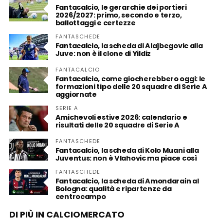
Fantacalcio, le gerarchie dei portieri
2026/2027: primo, secondo e terzo,
ballottaggi e certezze
FANTASCHEDE
Fantacalcio, la scheda di Alajbegovic alla
Juve: non è il clone di Yildiz
FANTACALCIO
Fantacalcio, come giocherebbero oggi: le
formazioni tipo delle 20 squadre di Serie A
aggiornate
SERIE A
Amichevoli estive 2026: calendario e
risultati delle 20 squadre di Serie A
FANTASCHEDE
Fantacalcio, la scheda di Kolo Muani alla
Juventus: non è Vlahovic ma piace così
FANTASCHEDE
Fantacalcio, la scheda di Amondarain al
Bologna: qualità e ripartenze da
centrocampo
DI PIÙ IN CALCIOMERCATO