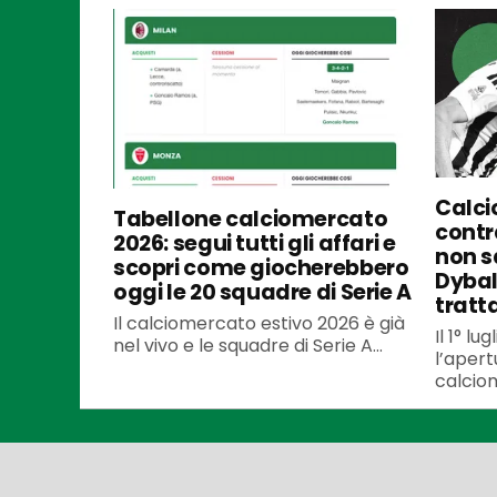
Calci
Tabellone calciomercato
contra
2026: segui tutti gli affari e
non s
scopri come giocherebbero
Dybal
oggi le 20 squadre di Serie A
tratt
Il calciomercato estivo 2026 è già
Il 1° l
nel vivo e le squadre di Serie A...
l’apert
calciom