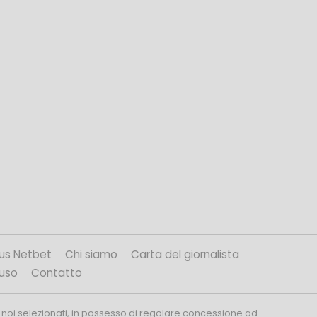
us Netbet
Chi siamo
Carta del giornalista
’uso
Contatto
 noi selezionati, in possesso di regolare concessione ad