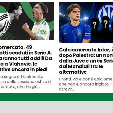
omercato, 49
Calciomercato Inter, è
tti scaduti in Serie A:
dopo Palestra: un no
aranno tutti addii! Da
dalla Juve e un ex Seri
a a Vlahovic, le
dai Mondiali tra le
ative ancora in piedi
alternative
uglio segna ufficialmente
Pronti, via e con il calciom
ura della sessione estiva di
che non è ancora iniziato, l’
ercato, che ha già...
ritrova...