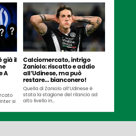
 già il
Calciomercato, intrigo
me
Zaniolo: riscatto e addio
e A
all’Udinese, ma può
restare… bianconero!
Quella di Zaniolo all’Udinese è
stata la stagione del rilancio ad
ercato
alto livello in...
Inter si