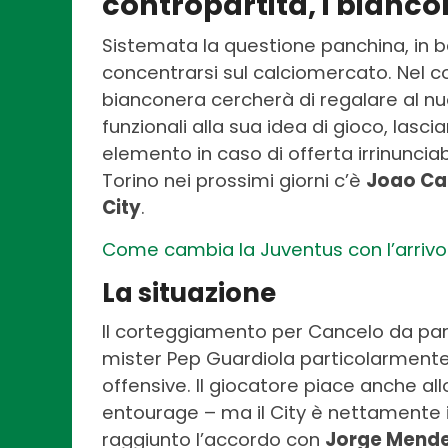
contropartita, i bianco
Sistemata la questione panchina, in b
concentrarsi sul calciomercato. Nel co
bianconera cercherà di regalare al n
funzionali alla sua idea di gioco, las
elemento in caso di offerta irrinuncia
Torino nei prossimi giorni c’è
Joao Ca
City
.
Come cambia la Juventus con l’arrivo d
La situazione
Il corteggiamento per Cancelo da pa
mister Pep Guardiola particolarmente 
offensive. Il giocatore piace anche all
entourage – ma il City è nettamente 
raggiunto l’accordo con
Jorge Mend