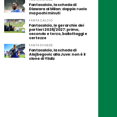
Fantacalcio, la scheda di
Diawara al Milan: doppio ruolo
ma pochi minuti
FANTACALCIO
Fantacalcio, le gerarchie dei
portieri 2026/2027: primo,
secondo e terzo, ballottaggi e
certezze
FANTASCHEDE
Fantacalcio, la scheda di
Alajbegovic alla Juve: non è il
clone di Yildiz