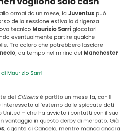
neri vogliono solo cash
allo ormai da un mese, la
Juventus
può
rso della sessione estiva la dirigenza
uovo tecnico
Maurizio Sarri
giocatori
ciando eventualmente partire qualche
bile. Tra coloro che potrebbero lasciare
ncelo
, da tempo nel mirino del
Manchester
i Maurizio Sarri
rte dei
Citizens
è partito un mese fa, con il
interessato all’esterno dalle spiccate doti
o United – che ha avviato i contatti con il suo
in vantaggio in questo derby di mercato. Già
es
, agente di Cancelo, mentre manca ancora