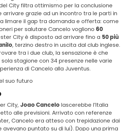
del City filtra ottimismo per la conclusione
 arrivare grazie ad un incontro tra le parti in
 limare il gap tra domanda e offerta: come
nconeri per salutare Cancelo vogliono
60
ter City è disposto ad arrivare fino a
50 più
anilo
, terzino destro in uscita dal club inglese.
rovare tra i due club, la sensazione è che
a sola stagione con 34 presenze nelle varie
perienza di Cancelo alla Juventus.
l suo futuro
o
er City,
Joao Cancelo
lascerebbe l’Italia
tto alle previsioni. Arrivato con referenze
nter, Cancelo era atteso con trepidazione dai
che avevano puntato su di lui). Dopo una prima