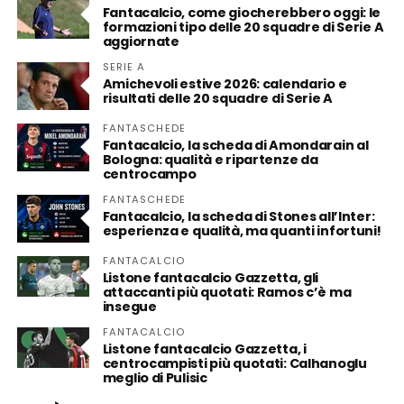
Fantacalcio, come giocherebbero oggi: le
formazioni tipo delle 20 squadre di Serie A
aggiornate
SERIE A
Amichevoli estive 2026: calendario e
risultati delle 20 squadre di Serie A
FANTASCHEDE
Fantacalcio, la scheda di Amondarain al
Bologna: qualità e ripartenze da
centrocampo
FANTASCHEDE
Fantacalcio, la scheda di Stones all’Inter:
esperienza e qualità, ma quanti infortuni!
FANTACALCIO
Listone fantacalcio Gazzetta, gli
attaccanti più quotati: Ramos c’è ma
insegue
FANTACALCIO
Listone fantacalcio Gazzetta, i
centrocampisti più quotati: Calhanoglu
meglio di Pulisic