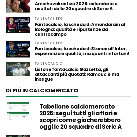
Amichevoli estive 2026: calendario e
risultati delle 20 squadre di Serie A
FANTASCHEDE
Fantacalcio, la scheda di Amondarain al
Bologna: qualità e ripartenze da
centrocampo
FANTASCHEDE
Fantacalcio, la scheda di Stones all’Inter:
esperienza e qualità, ma quanti infortuni!
FANTACALCIO
Listone fantacalcio Gazzetta, gli
attaccanti più quotati: Ramos c’è ma
insegue
DI PIÙ IN CALCIOMERCATO
Tabellone calciomercato
2026: segui tutti gli affari e
scopri come giocherebbero
oggi le 20 squadre di Serie A