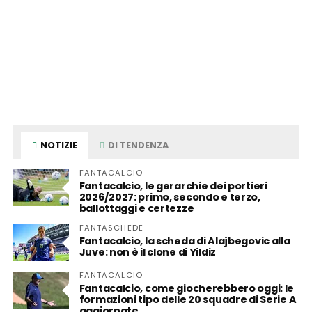
NOTIZIE
DI TENDENZA
FANTACALCIO
Fantacalcio, le gerarchie dei portieri
2026/2027: primo, secondo e terzo,
ballottaggi e certezze
FANTASCHEDE
Fantacalcio, la scheda di Alajbegovic alla
Juve: non è il clone di Yildiz
FANTACALCIO
Fantacalcio, come giocherebbero oggi: le
formazioni tipo delle 20 squadre di Serie A
aggiornate