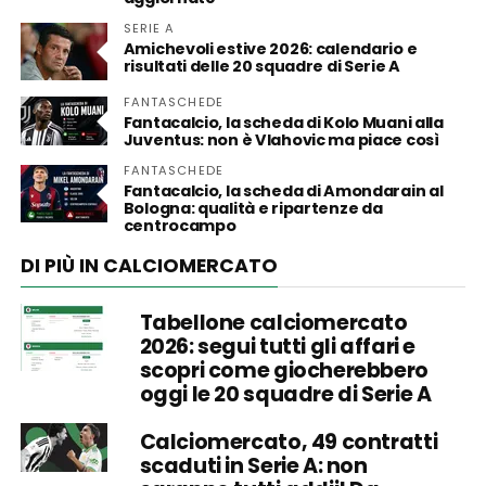
SERIE A
Amichevoli estive 2026: calendario e
risultati delle 20 squadre di Serie A
FANTASCHEDE
Fantacalcio, la scheda di Kolo Muani alla
Juventus: non è Vlahovic ma piace così
FANTASCHEDE
Fantacalcio, la scheda di Amondarain al
Bologna: qualità e ripartenze da
centrocampo
DI PIÙ IN CALCIOMERCATO
Tabellone calciomercato
2026: segui tutti gli affari e
scopri come giocherebbero
oggi le 20 squadre di Serie A
Calciomercato, 49 contratti
scaduti in Serie A: non