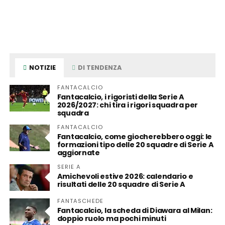
NOTIZIE
DI TENDENZA
FANTACALCIO
Fantacalcio, i rigoristi della Serie A
2026/2027: chi tira i rigori squadra per
squadra
FANTACALCIO
Fantacalcio, come giocherebbero oggi: le
formazioni tipo delle 20 squadre di Serie A
aggiornate
SERIE A
Amichevoli estive 2026: calendario e
risultati delle 20 squadre di Serie A
FANTASCHEDE
Fantacalcio, la scheda di Diawara al Milan:
doppio ruolo ma pochi minuti