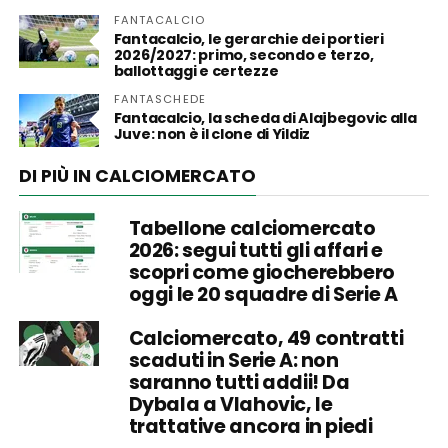
FANTACALCIO
Fantacalcio, le gerarchie dei portieri
2026/2027: primo, secondo e terzo,
ballottaggi e certezze
FANTASCHEDE
Fantacalcio, la scheda di Alajbegovic alla
Juve: non è il clone di Yildiz
DI PIÙ IN CALCIOMERCATO
Tabellone calciomercato
2026: segui tutti gli affari e
scopri come giocherebbero
oggi le 20 squadre di Serie A
Calciomercato, 49 contratti
scaduti in Serie A: non
saranno tutti addii! Da
Dybala a Vlahovic, le
trattative ancora in piedi