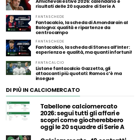
Amichevoli estive 2026: calendario e
risultati delle 20 squadre di Serie A
FANTASCHEDE
Fantacalcio, la scheda di Amondarain al
Bologna: qualità e ripartenze da
centrocampo
FANTASCHEDE
Fantacalcio, la scheda di Stones all’Inter:
esperienza e qualità, ma quanti infortuni!
FANTACALCIO
Listone fantacalcio Gazzetta, gli
attaccanti più quotati: Ramos c’è ma
insegue
DI PIÙ IN CALCIOMERCATO
Tabellone calciomercato
2026: segui tutti gli affari e
scopri come giocherebbero
oggi le 20 squadre di Serie A