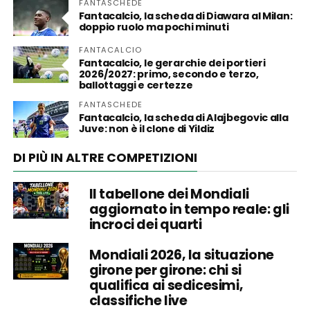
FANTASCHEDE
Fantacalcio, la scheda di Diawara al Milan:
doppio ruolo ma pochi minuti
FANTACALCIO
Fantacalcio, le gerarchie dei portieri
2026/2027: primo, secondo e terzo,
ballottaggi e certezze
FANTASCHEDE
Fantacalcio, la scheda di Alajbegovic alla
Juve: non è il clone di Yildiz
DI PIÙ IN ALTRE COMPETIZIONI
Il tabellone dei Mondiali
aggiornato in tempo reale: gli
incroci dei quarti
Mondiali 2026, la situazione
girone per girone: chi si
qualifica ai sedicesimi,
classifiche live