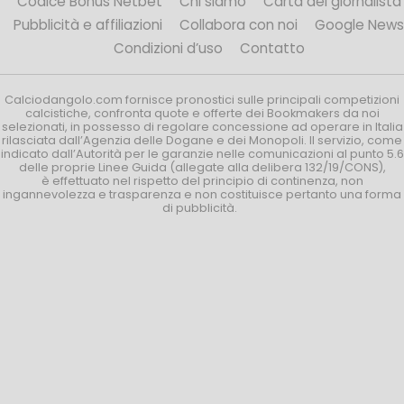
Codice Bonus Netbet
Chi siamo
Carta del giornalista
Pubblicità e affiliazioni
Collabora con noi
Google News
Condizioni d’uso
Contatto
Calciodangolo.com fornisce pronostici sulle principali competizioni
calcistiche, confronta quote e offerte dei Bookmakers da noi
selezionati, in possesso di regolare concessione ad operare in Italia
rilasciata dall’Agenzia delle Dogane e dei Monopoli. Il servizio, come
indicato dall’Autorità per le garanzie nelle comunicazioni al punto 5.6
delle proprie Linee Guida (allegate alla delibera 132/19/CONS),
è effettuato nel rispetto del principio di continenza, non
ingannevolezza e trasparenza e non costituisce pertanto una forma
di pubblicità.