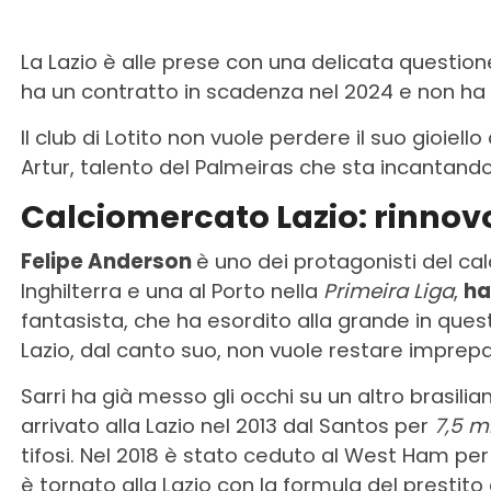
La Lazio è alle prese con una delicata question
ha un contratto in scadenza nel 2024 e non ha 
Il club di Lotito non vuole perdere il suo gioiel
Artur, talento del Palmeiras che sta incantando
Calciomercato Lazio: rinnovo
Felipe Anderson
è uno dei protagonisti del ca
Inghilterra e una al Porto nella
Primeira Liga
,
ha
fantasista, che ha esordito alla grande in ques
Lazio, dal canto suo, non vuole restare imprepa
Sarri ha già messo gli occhi su un altro brasili
arrivato alla Lazio nel 2013 dal Santos per
7,5 mi
tifosi. Nel 2018 è stato ceduto al West Ham pe
è tornato alla Lazio con la formula del prestito