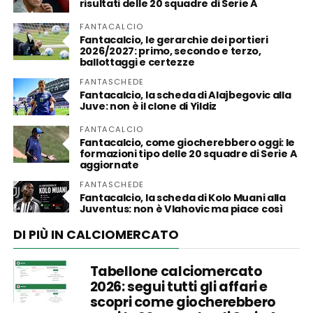
risultati delle 20 squadre di Serie A
FANTACALCIO
Fantacalcio, le gerarchie dei portieri
2026/2027: primo, secondo e terzo,
ballottaggi e certezze
FANTASCHEDE
Fantacalcio, la scheda di Alajbegovic alla
Juve: non è il clone di Yildiz
FANTACALCIO
Fantacalcio, come giocherebbero oggi: le
formazioni tipo delle 20 squadre di Serie A
aggiornate
FANTASCHEDE
Fantacalcio, la scheda di Kolo Muani alla
Juventus: non è Vlahovic ma piace così
DI PIÙ IN CALCIOMERCATO
Tabellone calciomercato
2026: segui tutti gli affari e
scopri come giocherebbero