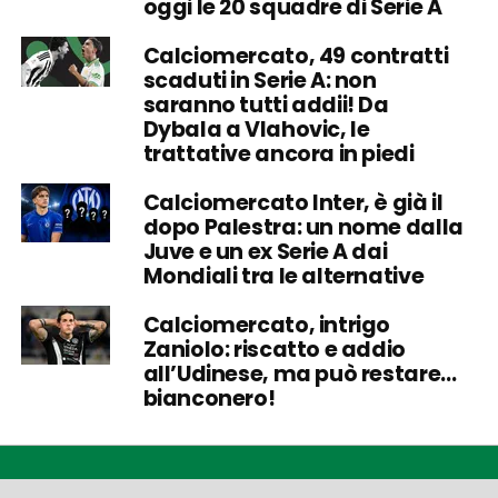
oggi le 20 squadre di Serie A
Calciomercato, 49 contratti
scaduti in Serie A: non
saranno tutti addii! Da
Dybala a Vlahovic, le
trattative ancora in piedi
Calciomercato Inter, è già il
dopo Palestra: un nome dalla
Juve e un ex Serie A dai
Mondiali tra le alternative
Calciomercato, intrigo
Zaniolo: riscatto e addio
all’Udinese, ma può restare…
bianconero!