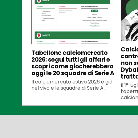
Calci
Tabellone calciomercato
contra
2026: segui tutti gli affari e
non s
scopri come giocherebbero
Dybal
oggi le 20 squadre di Serie A
tratt
Il calciomercato estivo 2026 è già
Il 1° l
nel vivo e le squadre di Serie A...
l’apert
calciom