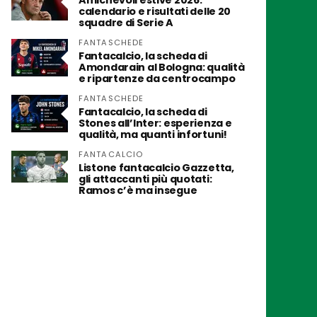
Amichevoli estive 2026:
calendario e risultati delle 20
squadre di Serie A
FANTASCHEDE
Fantacalcio, la scheda di
Amondarain al Bologna: qualità
e ripartenze da centrocampo
FANTASCHEDE
Fantacalcio, la scheda di
Stones all’Inter: esperienza e
qualità, ma quanti infortuni!
FANTACALCIO
Listone fantacalcio Gazzetta,
gli attaccanti più quotati:
Ramos c’è ma insegue