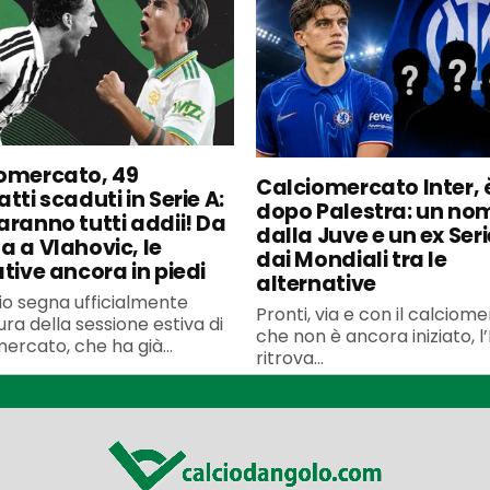
omercato, 49
Calciomercato Inter, è
tti scaduti in Serie A:
dopo Palestra: un no
aranno tutti addii! Da
dalla Juve e un ex Seri
a a Vlahovic, le
dai Mondiali tra le
ative ancora in piedi
alternative
uglio segna ufficialmente
Pronti, via e con il calciom
ura della sessione estiva di
che non è ancora iniziato, l’
ercato, che ha già...
ritrova...