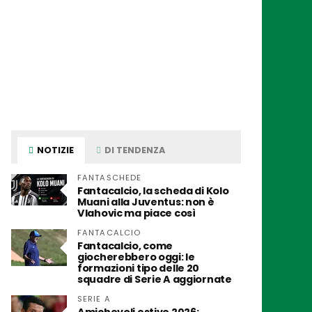
NOTIZIE
DI TENDENZA
FANTASCHEDE
Fantacalcio, la scheda di Kolo
Muani alla Juventus: non è
Vlahovic ma piace così
FANTACALCIO
Fantacalcio, come
giocherebbero oggi: le
formazioni tipo delle 20
squadre di Serie A aggiornate
SERIE A