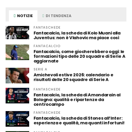
NOTIZIE
DI TENDENZA
FANTASCHEDE
Fantacalcio, la scheda di Kolo Muani alla
Juventus: non è Vlahovic ma piace così
FANTACALCIO
Fantacalcio, come giocherebbero oggi: le
formazioni tipo delle 20 squadre di Serie A
aggiornate
SERIE A
Amichevoli estive 2026: calendario e
risultati delle 20 squadre di Serie A
FANTASCHEDE
Fantacalcio, la scheda di Amondarain al
Bologna: qualità e ripartenze da
centrocampo
FANTASCHEDE
Fantacalcio, la scheda di Stones all’Inter:
esperienza e qualità, ma quanti infortuni!