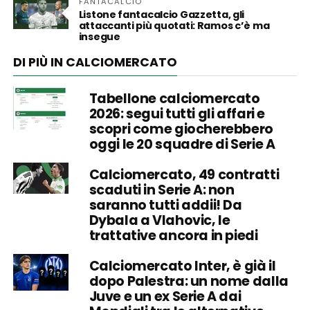
FANTACALCIO
Listone fantacalcio Gazzetta, gli
attaccanti più quotati: Ramos c’è ma
insegue
DI PIÙ IN CALCIOMERCATO
Tabellone calciomercato
2026: segui tutti gli affari e
scopri come giocherebbero
oggi le 20 squadre di Serie A
Calciomercato, 49 contratti
scaduti in Serie A: non
saranno tutti addii! Da
Dybala a Vlahovic, le
trattative ancora in piedi
Calciomercato Inter, è già il
dopo Palestra: un nome dalla
Juve e un ex Serie A dai