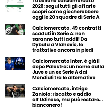
Tabellone calciomercato
2026: segui tutti gli affari e
scopri come giocherebbero
oggi le 20 squadre di Serie A
Calciomercato, 49 contratti
scaduti in Serie A: non
saranno tutti addii! Da
Dybala a Vlahovic, le
trattative ancora in piedi
Calciomercato Inter, è già il
dopo Palestra: un nome dalla
Juve e un ex Serie A dai
Mondiali tra le alternative
Calciomercato, intrigo
Zaniolo: riscatto e addio
all’Udinese, ma può restare…
bianconero!