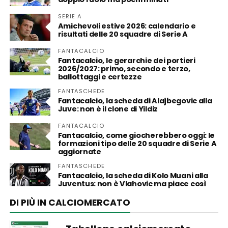
SERIE A
Amichevoli estive 2026: calendario e
risultati delle 20 squadre di Serie A
FANTACALCIO
Fantacalcio, le gerarchie dei portieri
2026/2027: primo, secondo e terzo,
ballottaggi e certezze
FANTASCHEDE
Fantacalcio, la scheda di Alajbegovic alla
Juve: non è il clone di Yildiz
FANTACALCIO
Fantacalcio, come giocherebbero oggi: le
formazioni tipo delle 20 squadre di Serie A
aggiornate
FANTASCHEDE
Fantacalcio, la scheda di Kolo Muani alla
Juventus: non è Vlahovic ma piace così
DI PIÙ IN CALCIOMERCATO